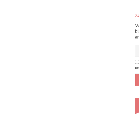
Za
W
b
a
ne