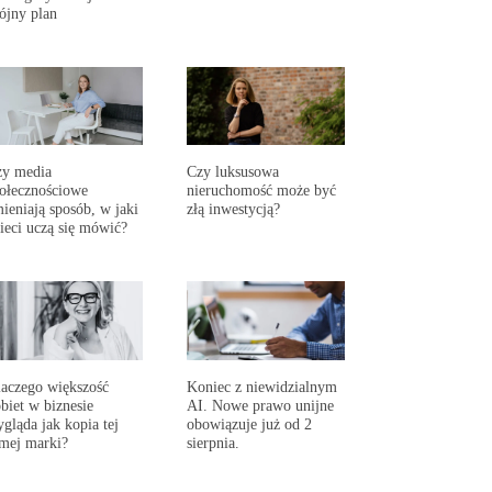
ójny plan
zy media
Czy luksusowa
ołecznościowe
nieruchomość może być
ieniają sposób, w jaki
złą inwestycją?
ieci uczą się mówić?
aczego większość
Koniec z niewidzialnym
biet w biznesie
AI. Nowe prawo unijne
gląda jak kopia tej
obowiązuje już od 2
mej marki?
sierpnia.