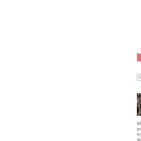
Ma
po
wy
do