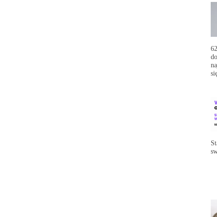
62
do
na
si
St
sw