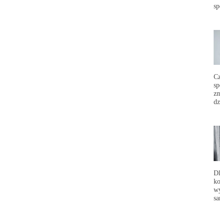
sp
C
sp
zm
dz
Dl
ko
wy
sa