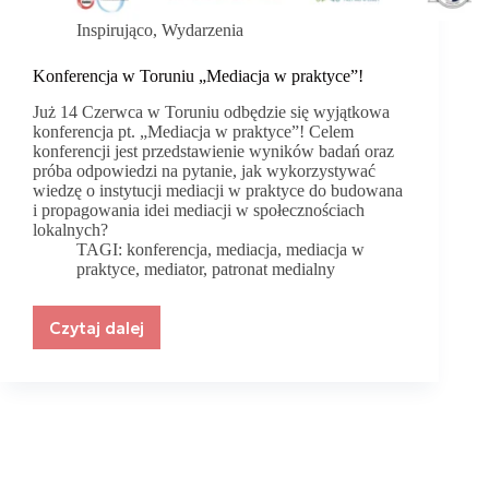
Inspirująco
,
Wydarzenia
Konferencja w Toruniu „Mediacja w praktyce”!
Już 14 Czerwca w Toruniu odbędzie się wyjątkowa
konferencja pt. „Mediacja w praktyce”! Celem
konferencji jest przedstawienie wyników badań oraz
próba odpowiedzi na pytanie, jak wykorzystywać
wiedzę o instytucji mediacji w praktyce do budowana
i propagowania idei mediacji w społecznościach
lokalnych?
TAGI:
konferencja
,
mediacja
,
mediacja w
praktyce
,
mediator
,
patronat medialny
Czytaj dalej
Konferencja
w
Toruniu
„Mediacja
w
praktyce”!