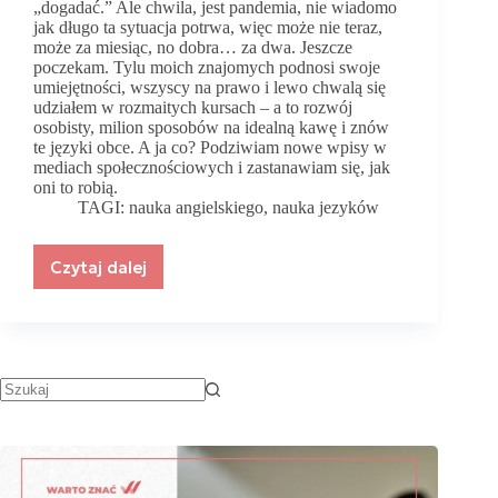
„dogadać.” Ale chwila, jest pandemia, nie wiadomo
jak długo ta sytuacja potrwa, więc może nie teraz,
może za miesiąc, no dobra… za dwa. Jeszcze
poczekam. Tylu moich znajomych podnosi swoje
umiejętności, wszyscy na prawo i lewo chwalą się
udziałem w rozmaitych kursach – a to rozwój
osobisty, milion sposobów na idealną kawę i znów
te języki obce. A ja co? Podziwiam nowe wpisy w
mediach społecznościowych i zastanawiam się, jak
oni to robią.
TAGI:
nauka angielskiego
,
nauka jezyków
Czytaj dalej
Nauka
języków
obcych
–
czy
robisz
to
dobrze?