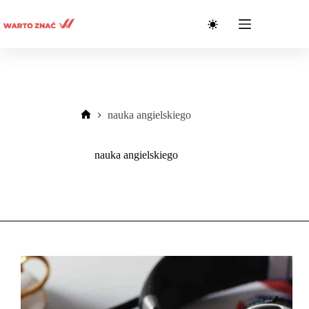
Przejdź
do
treści
nauka angielskiego
Strona
główna
nauka angielskiego