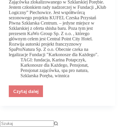
Zającówka zlokalizowanego w Szklarskiej Porębie.
Jestem członkiem rady nadzorczej w Fundacji „Klub
Logiczny” Piechowice. Jest współtwórcą
sezonowego projektu KUFEL Czeska Przystań
Piwna Szklarska Centrum. – jedyne miejsce w
Szklarskiej z oferta shisha baru. Poza tym jest
prezesem KaWo Group Sp. Z o.o. , którego
głównym celem jest Central Point City Hotel.
Rozwija autorski projekt franczyznowy
SpaProNatura Sp. Z o.o. Obecnie czeka na
legalizacje Fundacji "Karkonosze dla Każdego".
TAGI:
fundacja
,
Karina Potapczyk
,
Karkonosze dla Każdego
,
Pensjonat
,
Pensjonat zającówka
,
spa pro natura
,
Szklarska Poręba
,
winnica
Czytaj dalej
W
swoim
biznesie
jestem
wojowniczką!
Wywiad
z