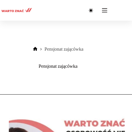
Przejdź
do
treści
Pensjonat zającówka
Strona
główna
Pensjonat zającówka