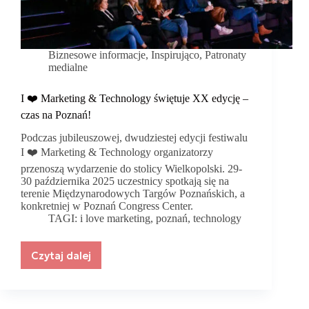
Biznesowe informacje
,
Inspirująco
,
Patronaty
medialne
I ❤️ Marketing & Technology świętuje XX edycję –
czas na Poznań!
Podczas jubileuszowej, dwudziestej edycji festiwalu
I ❤️ Marketing & Technology organizatorzy
przenoszą wydarzenie do stolicy Wielkopolski. 29-
30 października 2025 uczestnicy spotkają się na
terenie Międzynarodowych Targów Poznańskich, a
konkretniej w Poznań Congress Center.
TAGI:
i love marketing
,
poznań
,
technology
Czytaj dalej
I
❤️
Marketing
&