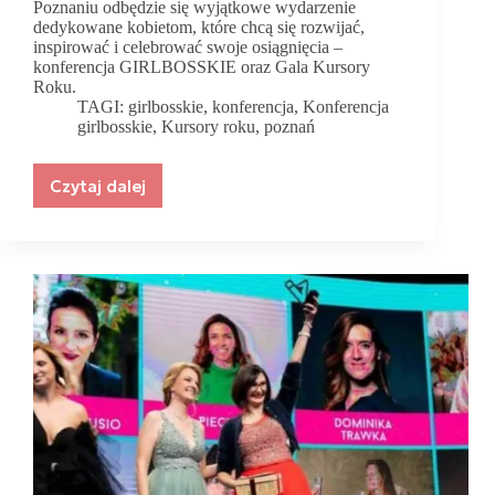
Poznaniu odbędzie się wyjątkowe wydarzenie
dedykowane kobietom, które chcą się rozwijać,
inspirować i celebrować swoje osiągnięcia –
konferencja GIRLBOSSKIE oraz Gala Kursory
Roku.
TAGI:
girlbosskie
,
konferencja
,
Konferencja
girlbosskie
,
Kursory roku
,
poznań
Czytaj dalej
Konferencja
GIRLBOSSKIE
i
Gala
Kursory
Roku
2025
–
dzień
inspiracji
i
sukcesów
w
Poznaniu