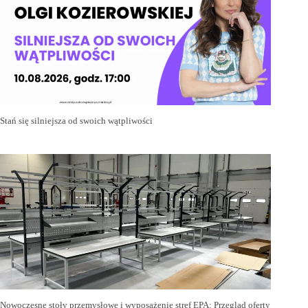
Stań się silniejsza od swoich wątpliwości
Nowoczesne stoły przemysłowe i wyposażenie stref EPA: Przegląd oferty