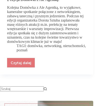
Kolejna Domówka z Ale Agentką, to wyjątkowe,
kameralne spotkanie połączone z networkingiem,
zabawą taneczną i pysznym jedzeniem. Podczas tej
edycji organizatorka Dorota Sztuba zaplanowała
masę różnych atrakcji m.in. prelekcję na tematy
wnętrzarskie i warsztaty improwizacji. Pierwsza
edycja spotkała się z dużym zainteresowaniem i
uznaniem, czas na kolejne świetne towarzystwo w
domówkowym klimacie już w maju!
TAGI:
domówka
,
networking
,
nieruchomości
,
poznań
Czytaj dalej
2
edycja
Domówki
z
Ale
Agentką!