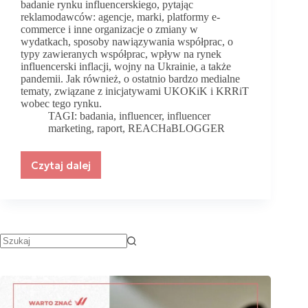
badanie rynku influencerskiego, pytając
reklamodawców: agencje, marki, platformy e-
commerce i inne organizacje o zmiany w
wydatkach, sposoby nawiązywania współprac, o
typy zawieranych współprac, wpływ na rynek
influencerski inflacji, wojny na Ukrainie, a także
pandemii. Jak również, o ostatnio bardzo medialne
tematy, związane z inicjatywami UKOKiK i KRRiT
wobec tego rynku.
TAGI:
badania
,
influencer
,
influencer
marketing
,
raport
,
REACHaBLOGGER
Czytaj dalej
Polski
rynek
influencer
marketingu
w
2023.
Instagram
rządzi,
ale
to
TikTok