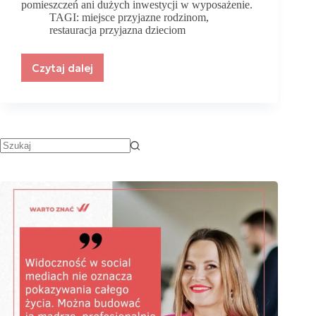
pomieszczeń ani dużych inwestycji w wyposażenie.
TAGI:
miejsce przyjazne rodzinom
,
restauracja przyjazna dzieciom
Czytaj dalej
Jak
stworzyć
miejsce
przyjazne
rodzinom
bez
dużej
przebudowy
lokalu?