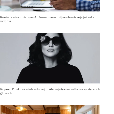
Koniec z niewidzialnym AI. Nowe prawo unijne obowiązuje już od 2
sierpnia.
62 proc. Polek doświadczyło hejtu. Ale największa walka toczy się w ich
głowach