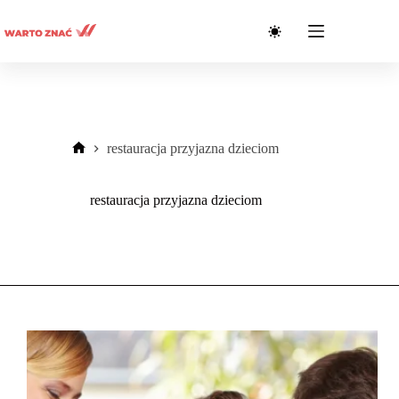
Przejdź
do
treści
restauracja przyjazna dzieciom
Strona
główna
restauracja przyjazna dzieciom