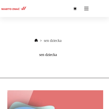
Przejdź
do
treści
sen dziecka
Strona
główna
sen dziecka