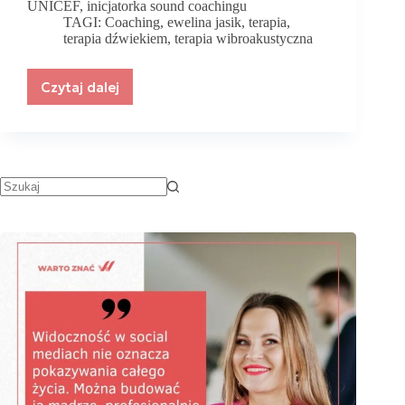
UNICEF, inicjatorka sound coachingu
TAGI:
Coaching
,
ewelina jasik
,
terapia
,
terapia dźwiekiem
,
terapia wibroakustyczna
Czytaj dalej
Terapia
wibroakustyczna
w
połączeniu
z
coachingiem!
Czy
jest
to
coś
dla
Ciebie?