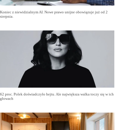
Koniec z niewidzialnym AI. Nowe prawo unijne obowiązuje już od 2
sierpnia.
62 proc. Polek doświadczyło hejtu. Ale największa walka toczy się w ich
głowach