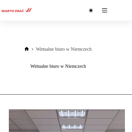
Przejdź
do
treści
Wirtualne biuro w Niemczech
Strona
główna
Wirtualne biuro w Niemczech