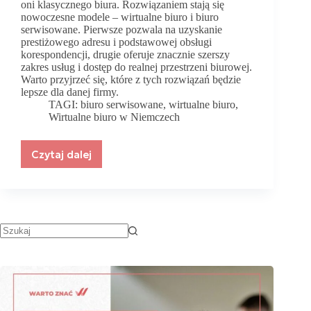
oni klasycznego biura. Rozwiązaniem stają się
nowoczesne modele – wirtualne biuro i biuro
serwisowane. Pierwsze pozwala na uzyskanie
prestiżowego adresu i podstawowej obsługi
korespondencji, drugie oferuje znacznie szerszy
zakres usług i dostęp do realnej przestrzeni biurowej.
Warto przyjrzeć się, które z tych rozwiązań będzie
lepsze dla danej firmy.
TAGI:
biuro serwisowane
,
wirtualne biuro
,
Wirtualne biuro w Niemczech
Czytaj dalej
Wirtualne
biuro
w
Niemczech
a
biuro
serwisowane
–
które
rozwiązanie
wybrać?