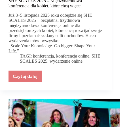
SHE SCALES 2025 – Międzynarodowa
konferencja dla kobiet, które chcą więcej
Już 3–5 listopada 2025 roku odbędzie się SHE
SCALES 2025 – bezpłatna, trzydniowa
międzynarodowa konferencja online dla
przedsiębiorczych kobiet, które chcą rozwijać swoje
firmy i przełamać szklany sufit dochodów. Hasło
wydarzenia mówi wszystko:
„Scale Your Knowledge. Go bigger. Shape Your
Life.”
TAGI:
konferencja
,
konferencja online
,
SHE
SCALES 2025
,
wydarzenie online
Czytaj dalej
SHE
SCALES
2025
–
Międzynarodowa
konferencja
dla
kobiet,
które