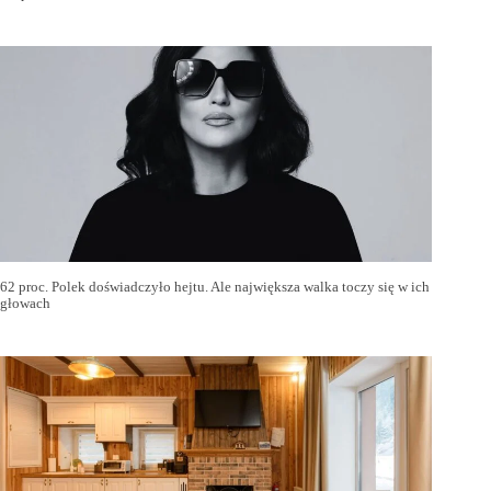
62 proc. Polek doświadczyło hejtu. Ale największa walka toczy się w ich
głowach