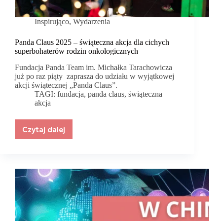
Inspirująco
,
Wydarzenia
Panda Claus 2025 – świąteczna akcja dla cichych
superbohaterów rodzin onkologicznych
Fundacja Panda Team im. Michałka Tarachowicza
już po raz piąty zaprasza do udziału w wyjątkowej
akcji świątecznej „Panda Claus”.
TAGI:
fundacja
,
panda claus
,
świąteczna
akcja
Czytaj dalej
Panda
Claus
2025
–
świąteczna
akcja
dla
cichych
superbohaterów
rodzin