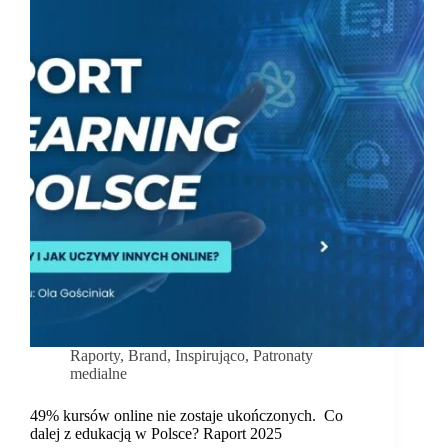
Elżbietą
Hossą-
Lenglain”
w
Gdańsku
Raporty
,
Brand
,
Inspirująco
,
Patronaty
medialne
49% kursów online nie zostaje ukończonych. Co
dalej z edukacją w Polsce? Raport 2025