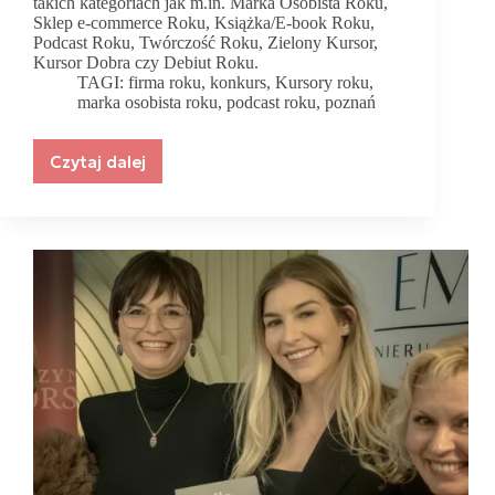
takich kategoriach jak m.in. Marka Osobista Roku,
Sklep e-commerce Roku, Książka/E-book Roku,
Podcast Roku, Twórczość Roku, Zielony Kursor,
Kursor Dobra czy Debiut Roku.
TAGI:
firma roku
,
konkurs
,
Kursory roku
,
marka osobista roku
,
podcast roku
,
poznań
Czytaj dalej
Zgłoś
się
do
Kursorów
Roku!