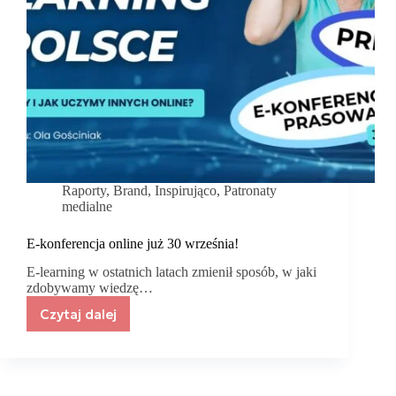
Raporty
,
Brand
,
Inspirująco
,
Patronaty
medialne
E-konferencja online już 30 września!
E-learning w ostatnich latach zmienił sposób, w jaki
zdobywamy wiedzę…
Czytaj dalej
E-
konferencja
online
już
30