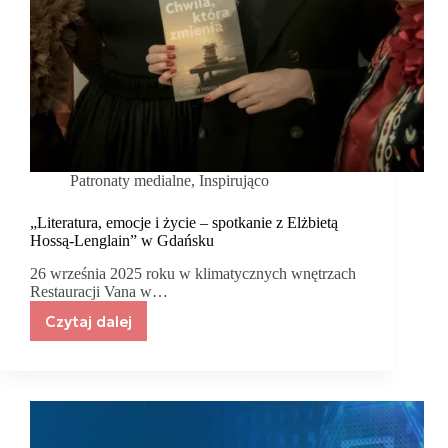
Patronaty medialne
,
Inspirująco
„Literatura, emocje i życie – spotkanie z Elżbietą
Hossą-Lenglain” w Gdańsku
26 września 2025 roku w klimatycznych wnętrzach
Restauracji Vana w…
Czytaj dalej
„Literatura,
emocje
i
życie
–
spotkanie
z