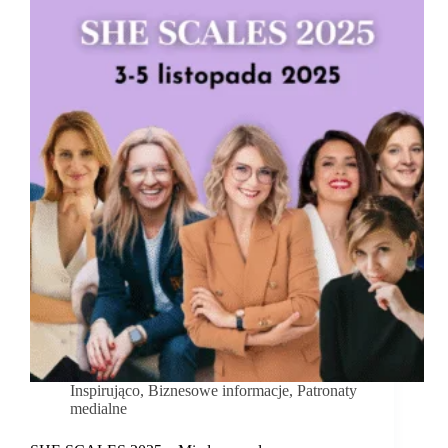
konferencji
o
odwadze
kobiet
w
biznesie
Inspirująco
,
Biznesowe informacje
,
Patronaty
medialne