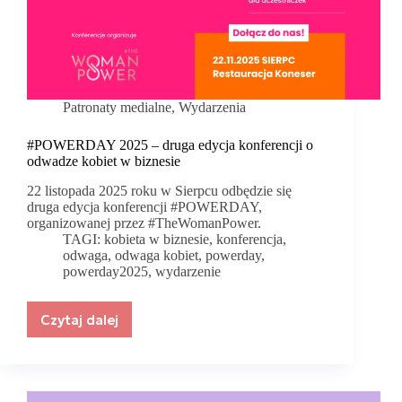
Patronaty medialne
,
Wydarzenia
#POWERDAY 2025 – druga edycja konferencji o
odwadze kobiet w biznesie
22 listopada 2025 roku w Sierpcu odbędzie się
druga edycja konferencji #POWERDAY,
organizowanej przez #TheWomanPower.
TAGI:
kobieta w biznesie
,
konferencja
,
odwaga
,
odwaga kobiet
,
powerday
,
powerday2025
,
wydarzenie
Czytaj dalej
#POWERDAY
2025
–
druga
edycja