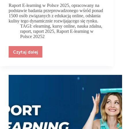
Raport E-learning w Polsce 2025, opracowany na
podstawie badania przeprowadzonego wśród ponad
1500 osób związanych z edukacją online, odsłania
kulisy tego dynamicznie rozwijającego się rynku.
TAGI:
elearning
,
kursy online
,
nauka zdalna
,
raport
,
raport 2025
,
Raport E-learning w
Polsce 20252
Czytaj dalej
49%
kursów
online
nie
zostaje
ukończonych.
Co
dalej
z
edukacją
w
Polsce?
Raport
2025