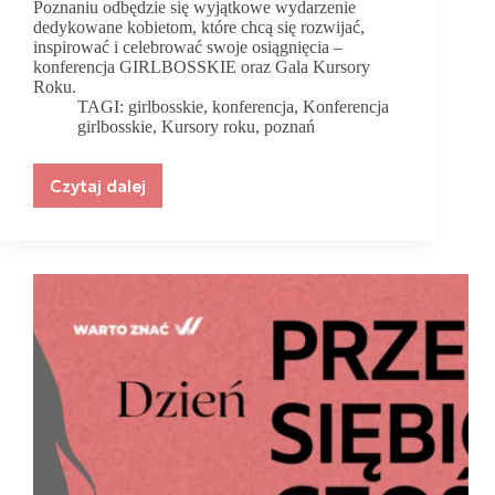
Poznaniu odbędzie się wyjątkowe wydarzenie
dedykowane kobietom, które chcą się rozwijać,
inspirować i celebrować swoje osiągnięcia –
konferencja GIRLBOSSKIE oraz Gala Kursory
Roku.
TAGI:
girlbosskie
,
konferencja
,
Konferencja
girlbosskie
,
Kursory roku
,
poznań
Czytaj dalej
Konferencja
GIRLBOSSKIE
i
Gala
Kursory
Roku
2025
–
dzień
inspiracji
i
sukcesów
w
Poznaniu