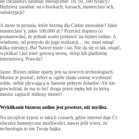
Ile chciałabyś zarabiać miesięcznie: 10, 50, 100 tysięcy?
Będziesz zarabiać na e-bookach, kursach, masterclass’ach,
subskrypcji?
A może to pytania, które brzmią dla Ciebie nierealnie? Jakie
masterclass’y, jakie 100.000 zł ? Przecież dopiero co
postanowiłaś, że jednak warto postawić na biznes online. A
wiadomo, od pomysłu do jego realizacji… no, musi minąć
kilka miesięcy. Ba! Nawet może i lat. Nie da się ot tak, usiąść,
wyklikać i już mieć gotową stronę, sklep lub platformę
internetową. Prawda?
Jasne. Biznes online oparty jest na nowych technologiach.
Musisz je poznać, żebyś w ogóle miała szansę wyobrazić
sobie, siebie pływającą w basenie pełnym dolarów. Ale kto
powiedział, że ma to być droga przez mękę lub za którą
musisz zapłacić miliony monet?
Wyklikanie biznesu online jest prostsze, niż myślisz.
Na szczęście żyjesz w takich czasach, gdzie internet daje Ci
również fantastyczne możliwości, nawet jeśli wiesz, że
technologia to nie Twoja bajka.