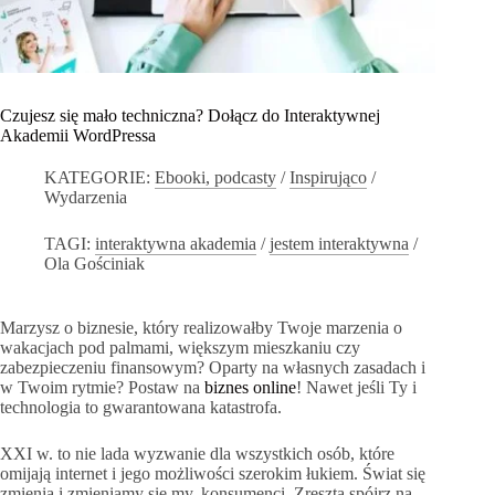
Czujesz się mało techniczna? Dołącz do Interaktywnej
Akademii WordPressa
KATEGORIE:
Ebooki, podcasty
/
Inspirująco
/
Wydarzenia
TAGI:
interaktywna akademia
/
jestem interaktywna
/
Ola Gościniak
Marzysz o biznesie, który realizowałby Twoje marzenia o
wakacjach pod palmami, większym mieszkaniu czy
zabezpieczeniu finansowym? Oparty na własnych zasadach i
w Twoim rytmie? Postaw na
biznes online
! Nawet jeśli Ty i
technologia to gwarantowana katastrofa.
XXI w. to nie lada wyzwanie dla wszystkich osób, które
omijają internet i jego możliwości szerokim łukiem. Świat się
zmienia i zmieniamy się my, konsumenci. Zresztą spójrz na