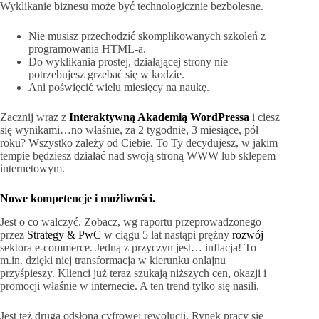
Wyklikanie biznesu może być technologicznie bezbolesne.
Nie musisz przechodzić skomplikowanych szkoleń z
programowania HTML-a.
Do wyklikania prostej, działającej strony nie
potrzebujesz grzebać się w kodzie.
Ani poświęcić wielu miesięcy na naukę.
Zacznij wraz z
Interaktywną Akademią WordPressa
i ciesz
się wynikami…no właśnie, za 2 tygodnie, 3 miesiące, pół
roku? Wszystko zależy od Ciebie. To Ty decydujesz, w jakim
tempie będziesz działać nad swoją stroną WWW lub sklepem
internetowym.
Nowe kompetencje i możliwości.
Jest o co walczyć. Zobacz, wg raportu przeprowadzonego
przez
Strategy & PwC
w ciągu 5 lat nastąpi prężny
rozwój
sektora e-commerce. Jedną z przyczyn jest… inflacja! To
m.in. dzięki niej transformacja w kierunku onlajnu
przyśpieszy. Klienci już teraz szukają niższych cen, okazji i
promocji właśnie w internecie. A ten trend tylko się nasili.
Jest też druga odsłona cyfrowej rewolucji. Rynek pracy się