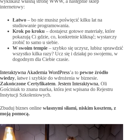
wyklikasz własną stronę WWW, a następnie sklep
internetowy:
Łatwo
– bo nie musisz poświęcić kilku lat na
studiowanie programowania.
Krok po kroku
– dostajesz gotowe materiały, które
pokazują Ci gdzie, co, konkretnie kliknąć; wystarczy
zrobić to samo u siebie.
W swoim tempie
– szybko się uczysz, lubisz sprawdzić
wszystko kilka razy? Ucz się i działaj po swojemu, w
dogodnym dla Ciebie czasie.
Interaktywna Akademia WordPress
’a to
pewne źródło
wiedzy
, łatwe i szybkie do wdrożenia w biznesie.
Zakończone Certyfikatem
.
Jestem Interaktywna
, Oli
Gościniak to znana marka, która jest wpisana do Rejestru
Instytucji Szkoleniowych.
Zbuduj biznes online
własnymi siłami, niskim kosztem, z
moją pomocą.