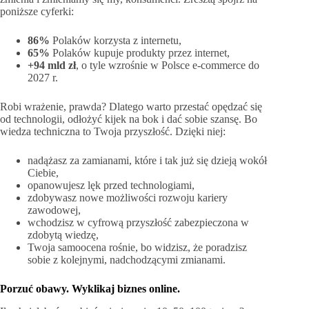
poniższe cyferki:
86%
Polaków korzysta z internetu,
65%
Polaków kupuje produkty przez internet,
+94 mld zł
, o tyle wzrośnie w Polsce e-commerce do
2027 r.
Robi wrażenie, prawda? Dlatego warto przestać opędzać się
od technologii, odłożyć kijek na bok i dać sobie szansę. Bo
wiedza techniczna to Twoja przyszłość. Dzięki niej:
nadążasz za zamianami, które i tak już się dzieją wokół
Ciebie,
opanowujesz lęk przed technologiami,
zdobywasz nowe możliwości rozwoju kariery
zawodowej,
wchodzisz w cyfrową przyszłość zabezpieczona w
zdobytą wiedzę,
Twoja samoocena rośnie, bo widzisz, że poradzisz
sobie z kolejnymi, nadchodzącymi zmianami.
Porzuć obawy. Wyklikaj biznes online.