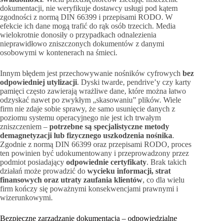
dokumentacji, nie weryfikuje dostawcy usługi pod kątem
zgodności z normą DIN 66399 i przepisami RODO. W
efekcie ich dane mogą trafić do rąk osób trzecich. Media
wielokrotnie donosiły o przypadkach odnalezienia
nieprawidłowo zniszczonych dokumentów z danymi
osobowymi w kontenerach na śmieci.
Innym błędem jest przechowywanie nośników cyfrowych
bez
odpowiedniej utylizacji
. Dyski twarde, pendrive’y czy karty
pamięci często zawierają wrażliwe dane, które można łatwo
odzyskać nawet po zwykłym „skasowaniu” plików. Wiele
firm nie zdaje sobie sprawy, że samo usunięcie danych z
poziomu systemu operacyjnego nie jest ich trwałym
zniszczeniem –
potrzebne są specjalistyczne metody
demagnetyzacji lub fizycznego uszkodzenia nośnika
.
Zgodnie z normą DIN 66399 oraz przepisami RODO, proces
ten powinien być udokumentowany i przeprowadzony przez
podmiot posiadający
odpowiednie certyfikaty
. Brak takich
działań może prowadzić do
wycieku informacji, strat
finansowych oraz utraty zaufania klientów
, co dla wielu
firm kończy się poważnymi konsekwencjami prawnymi i
wizerunkowymi.
Bezpieczne zarządzanie dokumentacją – odpowiedzialne