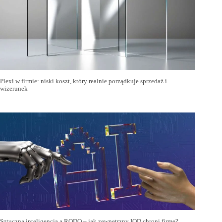
Plexi w firmie: niski koszt, który realnie porządkuje sprzedaż i
wizerunek
Sztuczna inteligencja a RODO – jak zewnętrzny IOD chroni firmę?