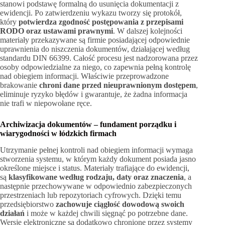
stanowi podstawę formalną do usunięcia dokumentacji z
ewidencji. Po zatwierdzeniu wykazu tworzy się protokół,
który
potwierdza zgodność postępowania z przepisami
RODO oraz ustawami prawnymi
. W dalszej kolejności
materiały przekazywane są firmie posiadającej odpowiednie
uprawnienia do niszczenia dokumentów, działającej według
standardu DIN 66399. Całość procesu jest nadzorowana przez
osoby odpowiedzialne za niego, co zapewnia pełną kontrolę
nad obiegiem informacji. Właściwie przeprowadzone
brakowanie
chroni dane przed nieuprawnionym dostępem
,
eliminuje ryzyko błędów i gwarantuje, że żadna informacja
nie trafi w niepowołane ręce.
Archiwizacja dokumentów – fundament porządku i
wiarygodności w łódzkich firmach
Utrzymanie pełnej kontroli nad obiegiem informacji wymaga
stworzenia systemu, w którym każdy dokument posiada jasno
określone miejsce i status. Materiały trafiające do ewidencji,
są
klasyfikowane według rodzaju, daty oraz znaczenia
, a
następnie przechowywane w odpowiednio zabezpieczonych
przestrzeniach lub repozytoriach cyfrowych. Dzięki temu
przedsiębiorstwo
zachowuje ciągłość dowodową swoich
działań
i może w każdej chwili sięgnąć po potrzebne dane.
Wersje elektroniczne są dodatkowo chronione przez systemy