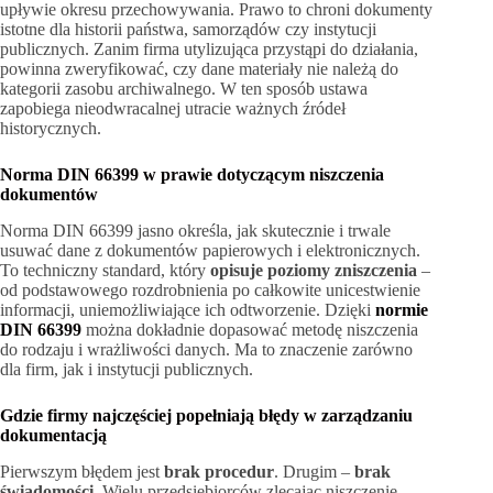
upływie okresu przechowywania. Prawo to chroni dokumenty
istotne dla historii państwa, samorządów czy instytucji
publicznych. Zanim firma utylizująca przystąpi do działania,
powinna zweryfikować, czy dane materiały nie należą do
kategorii zasobu archiwalnego. W ten sposób ustawa
zapobiega nieodwracalnej utracie ważnych źródeł
historycznych.
Norma DIN 66399 w prawie dotyczącym niszczenia
dokumentów
Norma DIN 66399 jasno określa, jak skutecznie i trwale
usuwać dane z dokumentów papierowych i elektronicznych.
To techniczny standard, który
opisuje poziomy zniszczenia
–
od podstawowego rozdrobnienia po całkowite unicestwienie
informacji, uniemożliwiające ich odtworzenie. Dzięki
normie
DIN 66399
można dokładnie dopasować metodę niszczenia
do rodzaju i wrażliwości danych. Ma to znaczenie zarówno
dla firm, jak i instytucji publicznych.
Gdzie firmy najczęściej popełniają błędy w zarządzaniu
dokumentacją
Pierwszym błędem jest
brak procedur
. Drugim –
brak
świadomości
. Wielu przedsiębiorców zlecając niszczenie