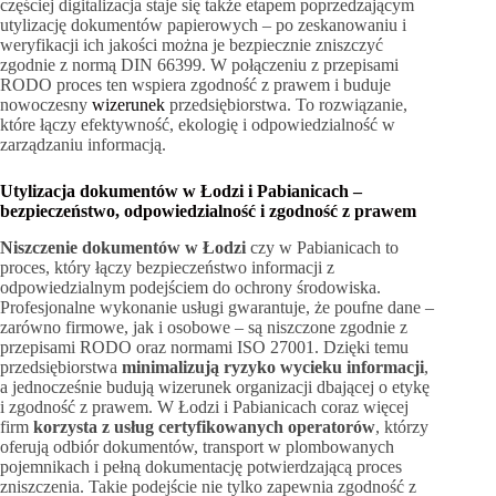
częściej digitalizacja staje się także etapem poprzedzającym
utylizację dokumentów papierowych – po zeskanowaniu i
weryfikacji ich jakości można je bezpiecznie zniszczyć
zgodnie z normą DIN 66399. W połączeniu z przepisami
RODO proces ten wspiera zgodność z prawem i buduje
nowoczesny
wizerunek
przedsiębiorstwa. To rozwiązanie,
które łączy efektywność, ekologię i odpowiedzialność w
zarządzaniu informacją.
Utylizacja dokumentów w Łodzi i Pabianicach –
bezpieczeństwo, odpowiedzialność i zgodność z prawem
Niszczenie dokumentów w Łodzi
czy w Pabianicach to
proces, który łączy bezpieczeństwo informacji z
odpowiedzialnym podejściem do ochrony środowiska.
Profesjonalne wykonanie usługi gwarantuje, że poufne dane –
zarówno firmowe, jak i osobowe – są niszczone zgodnie z
przepisami RODO oraz normami ISO 27001. Dzięki temu
przedsiębiorstwa
minimalizują ryzyko wycieku informacji
,
a jednocześnie budują wizerunek organizacji dbającej o etykę
i zgodność z prawem. W Łodzi i Pabianicach coraz więcej
firm
korzysta z usług certyfikowanych operatorów
, którzy
oferują odbiór dokumentów, transport w plombowanych
pojemnikach i pełną dokumentację potwierdzającą proces
zniszczenia. Takie podejście nie tylko zapewnia zgodność z