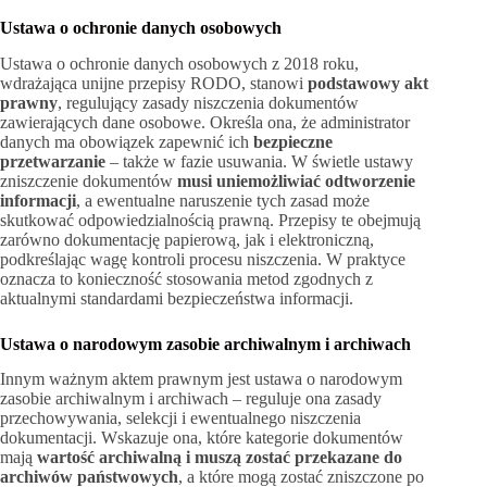
Ustawa o ochronie danych osobowych
Ustawa o ochronie danych osobowych z 2018 roku,
wdrażająca unijne przepisy RODO, stanowi
podstawowy akt
prawny
, regulujący zasady niszczenia dokumentów
zawierających dane osobowe. Określa ona, że administrator
danych ma obowiązek zapewnić ich
bezpieczne
przetwarzanie
– także w fazie usuwania. W świetle ustawy
zniszczenie dokumentów
musi uniemożliwiać odtworzenie
informacji
, a ewentualne naruszenie tych zasad może
skutkować odpowiedzialnością prawną. Przepisy te obejmują
zarówno dokumentację papierową, jak i elektroniczną,
podkreślając wagę kontroli procesu niszczenia. W praktyce
oznacza to konieczność stosowania metod zgodnych z
aktualnymi standardami bezpieczeństwa informacji.
Ustawa o narodowym zasobie archiwalnym i archiwach
Innym ważnym aktem prawnym jest ustawa o narodowym
zasobie archiwalnym i archiwach – reguluje ona zasady
przechowywania, selekcji i ewentualnego niszczenia
dokumentacji. Wskazuje ona, które kategorie dokumentów
mają
wartość archiwalną i muszą zostać przekazane do
archiwów państwowych
, a które mogą zostać zniszczone po