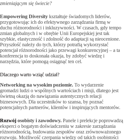
zmieniającym się świecie?
Empowering Diversity
kształtuje świadomych liderów,
przygotowując ich do efektywnego zarządzania firmą w
duchu różnorodności i inkluzywności. W czasach, gdy tempo
zmian globalnych i w obrębie Unii Europejskiej jest tak
szybkie, elastyczność i zdolność do adaptacji są nieocenione.
Przyszłość należy do tych, którzy potrafią wykorzystać
potencjał różnorodności jako przewagi konkurencyjnej – a ta
konferencja to doskonała okazja, by zdobyć wiedzę i
narzędzia, które pomogą osiągnąć ten cel.
Dlaczego warto wziąć udział?
Networking na wysokim poziomie.
To wydarzenie
gromadzi ludzi o wspólnych wartościach i misji, dlatego jest
świetną okazją do nawiązania autentycznych relacji
biznesowych. Dla uczestników to szansa, by poznać
potencjalnych partnerów, klientów i inspirujących mentorów.
Rozwój
osobisty i zawodowy.
Panele i prelekcje poprowadzą
eksperci o bogatym doświadczeniu w zakresie zarządzania
różnorodnością, budowania zespołów oraz zrównoważonego
rozwoju. Możliwość czerpania wiedzy od takich osobistości