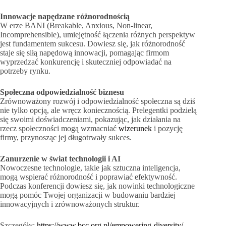
Innowacje napędzane różnorodnością
W erze BANI (Breakable, Anxious, Non-linear,
Incomprehensible), umiejętność łączenia różnych perspektyw
jest fundamentem sukcesu. Dowiesz się, jak różnorodność
staje się siłą napędową innowacji, pomagając firmom
wyprzedzać konkurencję i skuteczniej odpowiadać na
potrzeby rynku.
Społeczna odpowiedzialność biznesu
Zrównoważony rozwój i odpowiedzialność społeczna są dziś
nie tylko opcją, ale wręcz koniecznością. Prelegentki podzielą
się swoimi doświadczeniami, pokazując, jak działania na
rzecz społeczności mogą wzmacniać
wizerunek
i pozycję
firmy, przynosząc jej długotrwały sukces.
Zanurzenie w świat technologii i AI
Nowoczesne technologie, takie jak sztuczna inteligencja,
mogą wspierać różnorodność i poprawiać efektywność.
Podczas konferencji dowiesz się, jak nowinki technologiczne
mogą pomóc Twojej organizacji w budowaniu bardziej
innowacyjnych i zrównoważonych struktur.
Szczegóły:
https://www.bcc.org.pl/empowering-diversity/