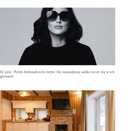
62 proc. Polek doświadczyło hejtu. Ale największa walka toczy się w ich
głowach