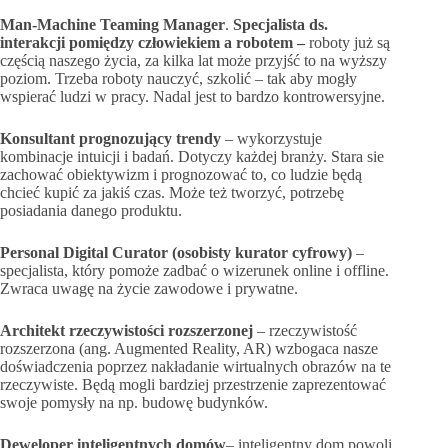
Man-Machine Teaming Manager
.
Specjalista ds.
interakcji pomiędzy człowiekiem a robotem –
roboty już są
częścią naszego życia, za kilka lat może przyjść to na wyższy
poziom. Trzeba roboty nauczyć, szkolić – tak aby mogły
wspierać ludzi w pracy. Nadal jest to bardzo kontrowersyjne.
Konsultant prognozujący trendy
– wykorzystuje
kombinacje intuicji i badań. Dotyczy każdej branży. Stara sie
zachować obiektywizm i prognozować to, co ludzie będą
chcieć kupić za jakiś czas. Może też tworzyć, potrzebę
posiadania danego produktu.
Personal Digital Curator (osobisty kurator cyfrowy)
–
specjalista, który pomoże zadbać o wizerunek online i offline.
Zwraca uwagę na życie zawodowe i prywatne.
Architekt rzeczywistości rozszerzonej
– rzeczywistość
rozszerzona (ang. Augmented Reality, AR) wzbogaca nasze
doświadczenia poprzez nakładanie wirtualnych obrazów na te
rzeczywiste. Będą mogli bardziej przestrzenie zaprezentować
swoje pomysły na np. budowę budynków.
Deweloper inteligentnych domów
– inteligentny dom powoli