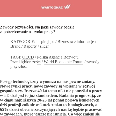
Zawody przyszłości. Na jakie zawody będzie
zapotrzebowanie na rynku pracy?
KATEGORIE:
Inspirująco
/
Biznesowe informacje
/
Brand
/
Raporty
/
slider
TAGI:
OECD
/
Polska Agencja Rozwoju
Przedsiębiorczości
/
World Economic Forum
/
zawody
przyszłości
Postęp technologiczny wymusza na nas pewne zmiany.
Nowe rynki pracy, nowe zawody są wpisane w
rozwój
gospodarczy. Jeszcze 40 lat temu nikt nie pomyślał o pracy
w IT, dziś jest to już standardem. Badania prognozują, że
w ciągu najbliższych 20-25 lat ponad połowa istniejących
dziś profesji zniknie wskutek zmian technologicznych, a
65% dzieci obecnie zaczynających naukę będzie pracować
w zawodach, które jeszcze nie istnieją. Co więc zmieni sie