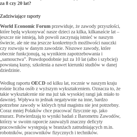
za 8 czy 20 lat?
Zadziwiające raporty
World Economic Forum
przewiduje, że zawody przyszłości,
które będą wykonywać nasze dzieci za kilka, kilkanaście lat –
jeszcze nie istnieją, lub powoli zaczynają istnieć w naszym
świecie, ale nie ma jeszcze konkretnych możliwości nauczki
czy rozwoju w danym zawodzie. Niszowe zawody, które
obecnie funkcjonują, są wynikiem zapotrzebowania i
„samouctwa”. Prawdopodobnie już za 10 lat (albo i szybciej)
powstaną kursy, szkolenia a nawet kierunki studiów w danej
dziedzinie.
Według raportu
OECD
od kilku lat, rocznie w naszym kraju
rośnie liczba osób z wyższym wykształceniem. Oznacza to, że
takie wykształcenie nie ma już tak wysokiej rangi jak miało to
dawniej. Wpływa to jednak negatywnie na inne, bardzo
potrzebne zawody w których tytuł magistra nie jest potrzebny.
Coraz mniej Polaków chce pracować fizycznie np. jako
murarz. Potwierdzają to wyniki badań z Barometru Zawodów,
którzy w swoim raporcie zauważyli znaczny deficyty
pracowników występują w branżach zatrudniających m.in.
robotników, pracowników fizycznych i techników.