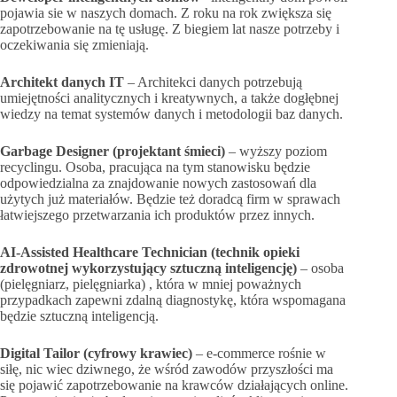
pojawia sie w naszych domach. Z roku na rok zwiększa się
zapotrzebowanie na tę usługę. Z biegiem lat nasze potrzeby i
oczekiwania się zmieniają.
Architekt danych IT
– Architekci danych potrzebują
umiejętności analitycznych i kreatywnych, a także dogłębnej
wiedzy na temat systemów danych i metodologii baz danych.
Garbage Designer (projektant śmieci)
– wyższy poziom
recyclingu. Osoba, pracująca na tym stanowisku będzie
odpowiedzialna za znajdowanie nowych zastosowań dla
użytych już materiałów. Będzie też doradcą firm w sprawach
łatwiejszego przetwarzania ich produktów przez innych.
AI-Assisted Healthcare Technician (technik opieki
zdrowotnej wykorzystujący sztuczną inteligencję)
– osoba
(pielęgniarz, pielęgniarka) , która w mniej poważnych
przypadkach zapewni zdalną diagnostykę, która wspomagana
będzie sztuczną inteligencją.
Digital Tailor (cyfrowy krawiec)
– e-commerce rośnie w
siłę, nic wiec dziwnego, że wśród zawodów przyszłości ma
się pojawić zapotrzebowanie na krawców działających online.