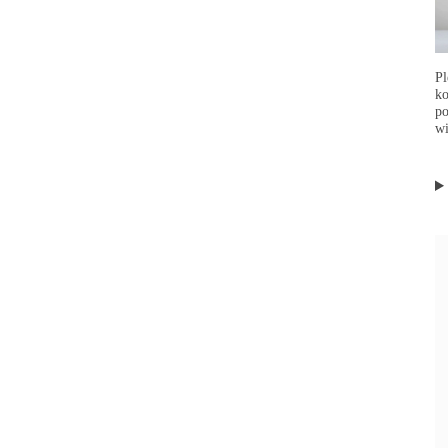
Pl
ko
po
wi