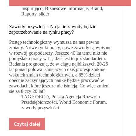
Inspirująco
,
Biznesowe informacje
,
Brand
,
Raporty
,
slider
Zawody przyszłości. Na jakie zawody będzie
zapotrzebowanie na rynku pracy?
Postęp technologiczny wymusza na nas pewne
zmiany. Nowe rynki pracy, nowe zawody są wpisane
w rozwój gospodarczy. Jeszcze 40 lat temu nikt nie
pomyślał o pracy w IT, dziś jest to już standardem.
Badania prognozują, że w ciągu najbliższych 20-25
lat ponad połowa istniejących dziś profesji zniknie
wskutek zmian technologicznych, a 65% dzieci
obecnie zaczynających naukę będzie pracować w
zawodach, które jeszcze nie istnieją. Co więc zmieni
sie za 8 czy 20 lat?
TAGI:
OECD
,
Polska Agencja Rozwoju
Przedsiębiorczości
,
World Economic Forum
,
zawody przyszłości
Czytaj dalej
Zawody
przyszłości.