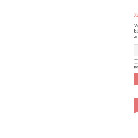
Za
W
b
a
ne