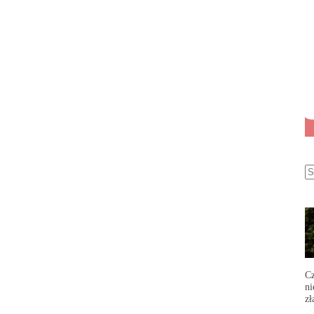
Cz
ni
zł