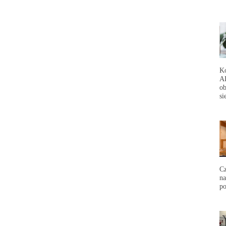
Ko
AI
ob
si
Cz
na
p