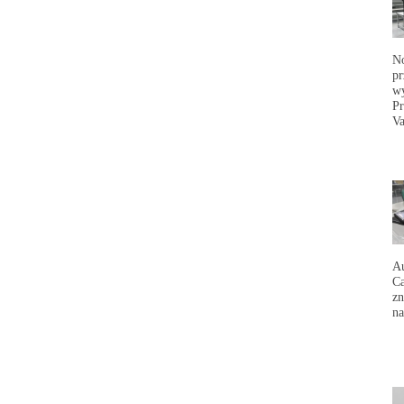
No
pr
wy
Pr
Va
Au
Ca
zn
na