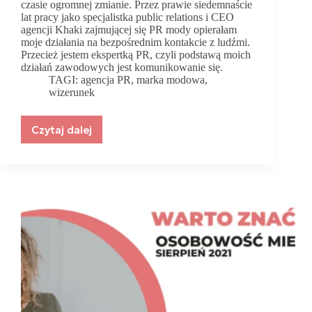
czasie ogromnej zmianie. Przez prawie siedemnaście
lat pracy jako specjalistka public relations i CEO
agencji Khaki zajmującej się PR mody opierałam
moje działania na bezpośrednim kontakcie z ludźmi.
Przecież jestem ekspertką PR, czyli podstawą moich
działań zawodowych jest komunikowanie się.
TAGI:
agencja PR
,
marka modowa
,
wizerunek
Czytaj dalej
Jak
marka
modowa
może
samodzielnie
skutecznie
współpracować
z
mediami?