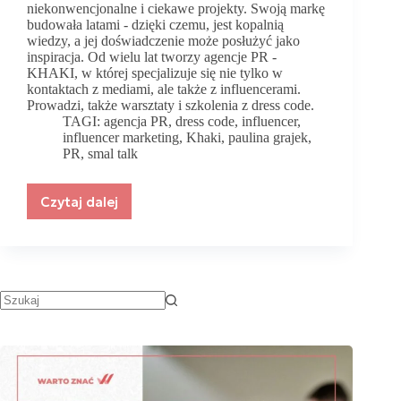
niekonwencjonalne i ciekawe projekty. Swoją markę
budowała latami - dzięki czemu, jest kopalnią
wiedzy, a jej doświadczenie może posłużyć jako
inspiracja. Od wielu lat tworzy agencje PR -
KHAKI, w której specjalizuje się nie tylko w
kontaktach z mediami, ale także z influencerami.
Prowadzi, także warsztaty i szkolenia z dress code.
TAGI:
agencja PR
,
dress code
,
influencer
,
influencer marketing
,
Khaki
,
paulina grajek
,
PR
,
smal talk
Czytaj dalej
Jestem
na
pierwszej
linii
frontu…
rozmowa
na
temat
PRu
i
influencer
marketingu