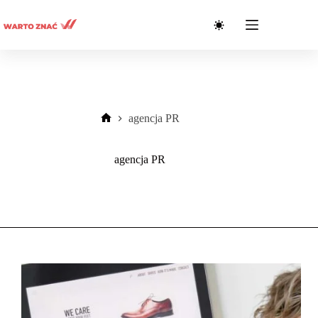
Przejdź
do
treści
agencja PR
Strona
główna
agencja PR