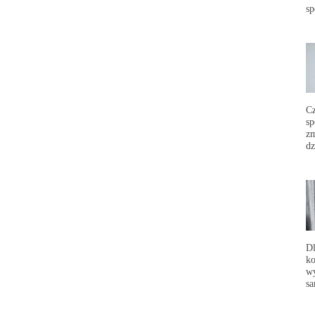
sp
C
sp
zm
dz
Dl
ko
wy
sa