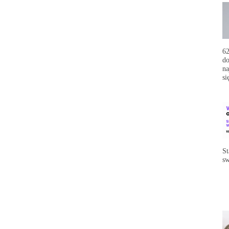
62
do
na
si
St
sw