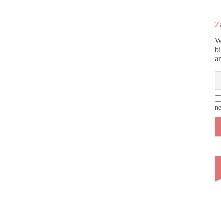
Za
W
b
a
ne