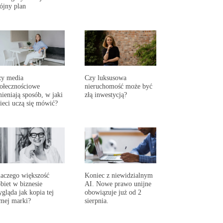
ójny plan
zy media
Czy luksusowa
ołecznościowe
nieruchomość może być
ieniają sposób, w jaki
złą inwestycją?
ieci uczą się mówić?
aczego większość
Koniec z niewidzialnym
biet w biznesie
AI. Nowe prawo unijne
gląda jak kopia tej
obowiązuje już od 2
mej marki?
sierpnia.