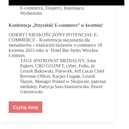
E-commerce
,
Eksperci
,
Inspirująco
,
Wydarzenia
Konferencja „Przyszłość E-commerce” w kwietniu!
ODKRYJ NIESKOŃCZONY POTENCJAŁ E-
COMMERCE - Konferencja stacjonarna dla
menadżerów i właścicieli biznesów e-commerce 18
kwietnia 2023 roku w Hotel Ibis Styles Wrocław
Centrum.
TAGI:
[PATRONAT MEDIALNY
,
Artur
Pajkert
,
CBO GO2NFT
,
cyber_Folks
,
dr
Leszek Bukowski
,
Firework
,
Jeff Lucas Chief
Revenue Officer
,
Kacper Gugała
,
Leszek
Ślazyk
,
Manager Poland w Shopware
,
patronat
medialny
,
Patrycja Sass-Staniszewska
,
Paweł
Gierszewski
Czytaj dalej
Konferencja
„Przyszłość
E-
commerce”