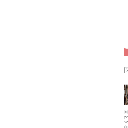
Ma
po
wy
do