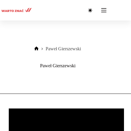
Przejdź
do
treści
Paweł Gierszewski
Strona
główna
Paweł Gierszewski