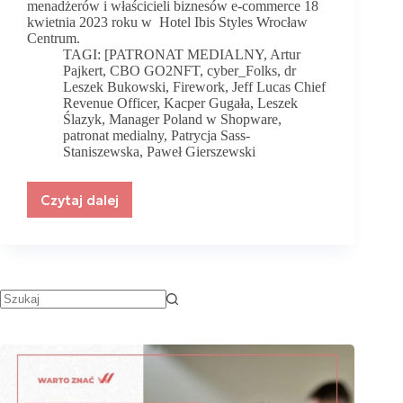
menadżerów i właścicieli biznesów e-commerce 18
kwietnia 2023 roku w Hotel Ibis Styles Wrocław
Centrum.
TAGI:
[PATRONAT MEDIALNY
,
Artur
Pajkert
,
CBO GO2NFT
,
cyber_Folks
,
dr
Leszek Bukowski
,
Firework
,
Jeff Lucas Chief
Revenue Officer
,
Kacper Gugała
,
Leszek
Ślazyk
,
Manager Poland w Shopware
,
patronat medialny
,
Patrycja Sass-
Staniszewska
,
Paweł Gierszewski
Czytaj dalej
Konferencja
„Przyszłość
E-
commerce”
w
kwietniu!