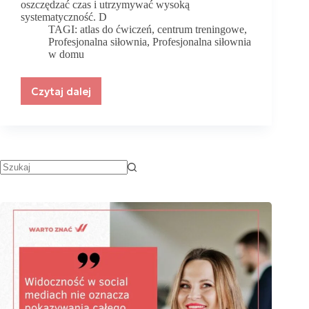
oszczędzać czas i utrzymywać wysoką
systematyczność. D
TAGI:
atlas do ćwiczeń
,
centrum treningowe
,
Profesjonalna siłownia
,
Profesjonalna siłownia
w domu
Czytaj dalej
Profesjonalna
siłownia
w
domu
–
jakie
urządzenia
zapewniają
największe
możliwości
treningowe