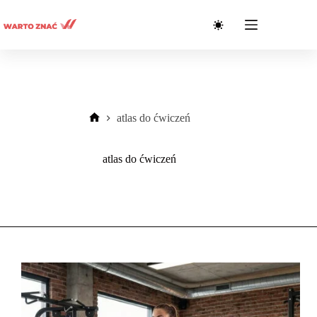
Przejdź
do
treści
atlas do ćwiczeń
Strona
główna
atlas do ćwiczeń