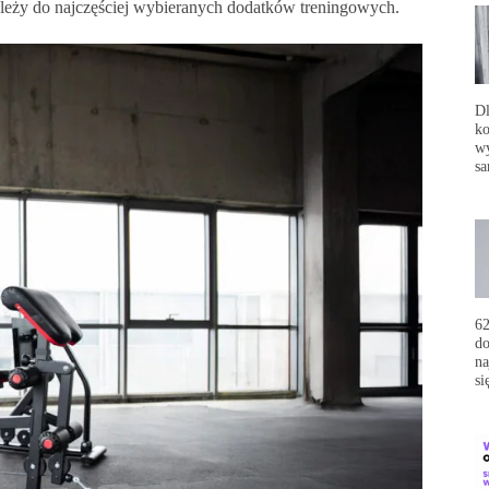
leży do najczęściej wybieranych dodatków treningowych.
Dl
ko
wy
sa
62
do
na
si