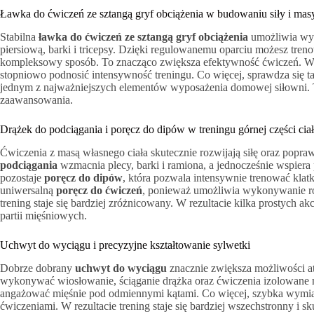
Ławka do ćwiczeń ze sztangą gryf obciążenia w budowaniu siły i mas
Stabilna
ławka do ćwiczeń ze sztangą gryf obciążenia
umożliwia wyk
piersiową, barki i tricepsy. Dzięki regulowanemu oparciu możesz tre
kompleksowy sposób. To znacząco zwiększa efektywność ćwiczeń. W 
stopniowo podnosić intensywność treningu. Co więcej, sprawdza się tak
jednym z najważniejszych elementów wyposażenia domowej siłowni. T
zaawansowania.
Drążek do podciągania i poręcz do dipów w treningu górnej części cia
Ćwiczenia z masą własnego ciała skutecznie rozwijają siłę oraz popra
podciągania
wzmacnia plecy, barki i ramiona, a jednocześnie wspie
pozostaje
poręcz do dipów
, która pozwala intensywnie trenować klatk
uniwersalną
poręcz do ćwiczeń
, ponieważ umożliwia wykonywanie ró
trening staje się bardziej zróżnicowany. W rezultacie kilka prostych
partii mięśniowych.
Uchwyt do wyciągu i precyzyjne kształtowanie sylwetki
Dobrze dobrany
uchwyt do wyciągu
znacznie zwiększa możliwości at
wykonywać wiosłowanie, ściąganie drążka oraz ćwiczenia izolowane 
angażować mięśnie pod odmiennymi kątami. Co więcej, szybka wymia
ćwiczeniami. W rezultacie trening staje się bardziej wszechstronny i s