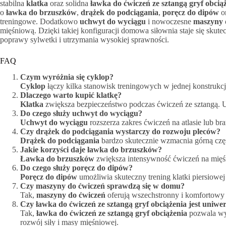
stabilna
klatka
oraz solidna
ławka do ćwiczeń ze sztangą gryf obcią
o
ławka do brzuszków
,
drążek do podciągania
,
poręcz do dipów
o
treningowe. Dodatkowo
uchwyt do wyciągu
i nowoczesne
maszyny 
mięśniową. Dzięki takiej konfiguracji domowa siłownia staje się sku
poprawy sylwetki i utrzymania wysokiej sprawności.
FAQ
Czym wyróżnia się cyklop?
Cyklop
łączy kilka stanowisk treningowych w jednej konstrukc
Dlaczego warto kupić klatkę?
Klatka
zwiększa bezpieczeństwo podczas ćwiczeń ze sztangą. 
Do czego służy uchwyt do wyciągu?
Uchwyt do wyciągu
rozszerza zakres ćwiczeń na atlasie lub br
Czy drążek do podciągania wystarczy do rozwoju pleców?
Drążek do podciągania
bardzo skutecznie wzmacnia górną częś
Jakie korzyści daje ławka do brzuszków?
Ławka do brzuszków
zwiększa intensywność ćwiczeń na mięśn
Do czego służy poręcz do dipów?
Poręcz do dipów
umożliwia skuteczny trening klatki piersiowej
Czy maszyny do ćwiczeń sprawdzą się w domu?
Tak,
maszyny do ćwiczeń
oferują wszechstronny i komfortowy 
Czy ławka do ćwiczeń ze sztangą gryf obciążenia jest uniwe
Tak,
ławka do ćwiczeń ze sztangą gryf obciążenia
pozwala wy
rozwój siły i masy mięśniowej.