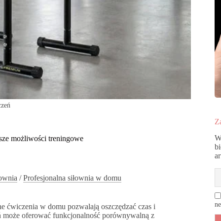
czeń
Za
W
ksze możliwości treningowe
b
a
łownia
/
Profesjonalna siłownia w domu
ne
rne ćwiczenia w domu pozwalają oszczędzać czas i
ń może oferować funkcjonalność porównywalną z