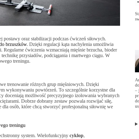
St
sw
j postawy oraz stabilizacji podczas ćwiczeń siłowych.
do brzuszków
. Dzięki regulacji kąta nachylenia umożliwia
i. Regularne ćwiczenia wzmacniają mięśnie brzucha, bioder
ia technikę przysiadów, podciągania i martwego ciągu. W
owego treningu.
Ar
owe trenowanie różnych grup mięśniowych. Dzięki
d
nym wykonywaniu powtórzeń. To szczególnie korzystne dla
– 
cy doceniają możliwość precyzyjnego izolowania wybranych
p
 ciężarami. Dobrze dobrany zestaw pozwala rozwijać siłę,
do
us
 dla osób, które chcą stworzyć profesjonalną siłownię we
wego treningu
szechstronny system. Wielofunkcyjny
cyklop
,