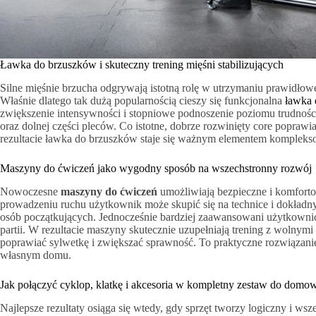
Ławka do brzuszków i skuteczny trening mięśni stabilizujących
Silne mięśnie brzucha odgrywają istotną rolę w utrzymaniu prawidłowe
Właśnie dlatego tak dużą popularnością cieszy się funkcjonalna
ławka 
zwiększenie intensywności i stopniowe podnoszenie poziomu trudnośc
oraz dolnej części pleców. Co istotne, dobrze rozwinięty core popraw
rezultacie ławka do brzuszków staje się ważnym elementem kompleks
Maszyny do ćwiczeń jako wygodny sposób na wszechstronny rozwój
Nowoczesne
maszyny do ćwiczeń
umożliwiają bezpieczne i komfort
prowadzeniu ruchu użytkownik może skupić się na technice i dokład
osób początkujących. Jednocześnie bardziej zaawansowani użytkowni
partii. W rezultacie maszyny skutecznie uzupełniają trening z wolnymi
poprawiać sylwetkę i zwiększać sprawność. To praktyczne rozwiązanie
własnym domu.
Jak połączyć cyklop, klatkę i akcesoria w kompletny zestaw do domo
Najlepsze rezultaty osiąga się wtedy, gdy sprzęt tworzy logiczny i w