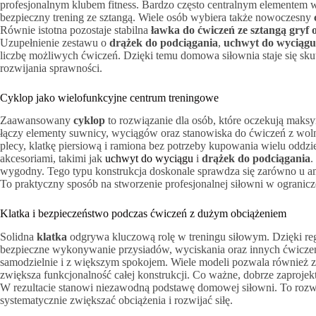
profesjonalnym klubem fitness. Bardzo często centralnym elementem 
bezpieczny trening ze sztangą. Wiele osób wybiera także nowoczesny
Równie istotna pozostaje stabilna
ławka do ćwiczeń ze sztangą gryf 
Uzupełnienie zestawu o
drążek do podciągania
,
uchwyt do wyciągu
liczbę możliwych ćwiczeń. Dzięki temu domowa siłownia staje się sk
rozwijania sprawności.
Cyklop jako wielofunkcyjne centrum treningowe
Zaawansowany
cyklop
to rozwiązanie dla osób, które oczekują maksy
łączy elementy suwnicy, wyciągów oraz stanowiska do ćwiczeń z wol
plecy, klatkę piersiową i ramiona bez potrzeby kupowania wielu oddz
akcesoriami, takimi jak
uchwyt do wyciągu
i
drążek do podciągania
.
wygodny. Tego typu konstrukcja doskonale sprawdza się zarówno u 
To praktyczny sposób na stworzenie profesjonalnej siłowni w ograniczo
Klatka i bezpieczeństwo podczas ćwiczeń z dużym obciążeniem
Solidna
klatka
odgrywa kluczową rolę w treningu siłowym. Dzięki r
bezpieczne wykonywanie przysiadów, wyciskania oraz innych ćwicz
samodzielnie i z większym spokojem. Wiele modeli pozwala również
zwiększa funkcjonalność całej konstrukcji. Co ważne, dobrze zaprojekt
W rezultacie stanowi niezawodną podstawę domowej siłowni. To rozwią
systematycznie zwiększać obciążenia i rozwijać siłę.