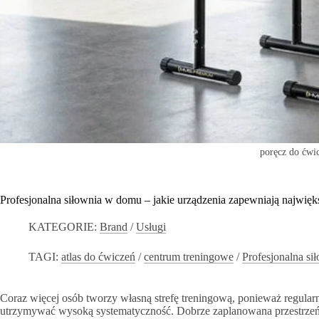
poręcz do ćwi
Profesjonalna siłownia w domu – jakie urządzenia zapewniają najwię
KATEGORIE:
Brand
/
Usługi
TAGI:
atlas do ćwiczeń
/
centrum treningowe
/
Profesjonalna si
Coraz więcej osób tworzy własną strefę treningową, ponieważ regula
utrzymywać wysoką systematyczność. Dobrze zaplanowana przestrze