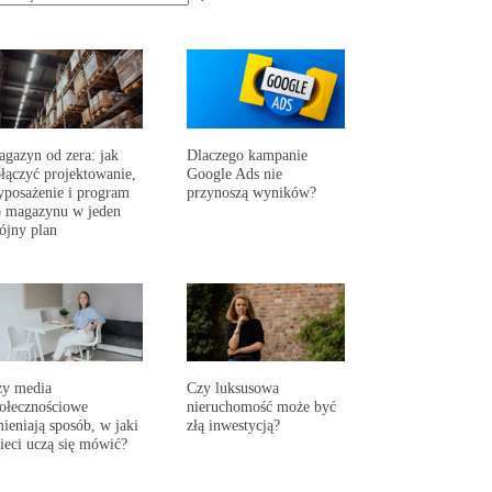
gazyn od zera: jak
Dlaczego kampanie
łączyć projektowanie,
Google Ads nie
posażenie i program
przynoszą wyników?
 magazynu w jeden
ójny plan
zy media
Czy luksusowa
ołecznościowe
nieruchomość może być
ieniają sposób, w jaki
złą inwestycją?
ieci uczą się mówić?