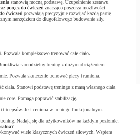
żenia
stanowią mocną podstawę. Uzupełnienie zestawu
raz
poręcz do ćwiczeń
znacząco poszerza możliwości
do ćwiczeń
pozwalają precyzyjnie rozwijać każdą partię
tecznym narzędziem do długofalowego budowania siły,
ji. Pozwala kompleksowo trenować całe ciało.
Umożliwia samodzielny trening z dużym obciążeniem.
amie. Pozwala skutecznie trenować plecy i ramiona.
ć ciała. Stanowi podstawę treningu z masą własnego ciała.
ie core. Pomaga poprawić stabilizację.
 i tricepsów. Jest ceniona w treningu funkcjonalnym.
trening. Nadają się dla użytkowników na każdym poziomie.
rsalna?
konywać wiele klasycznych ćwiczeń siłowych. Wspiera