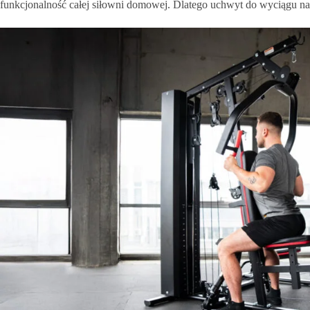
funkcjonalność całej siłowni domowej. Dlatego uchwyt do wyciągu na