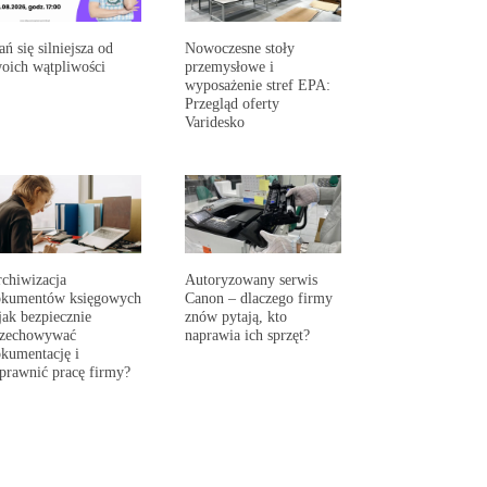
ań się silniejsza od
Nowoczesne stoły
oich wątpliwości
przemysłowe i
wyposażenie stref EPA:
Przegląd oferty
Varidesko
chiwizacja
Autoryzowany serwis
okumentów księgowych
Canon – dlaczego firmy
jak bezpiecznie
znów pytają, kto
rzechowywać
naprawia ich sprzęt?
kumentację i
prawnić pracę firmy?