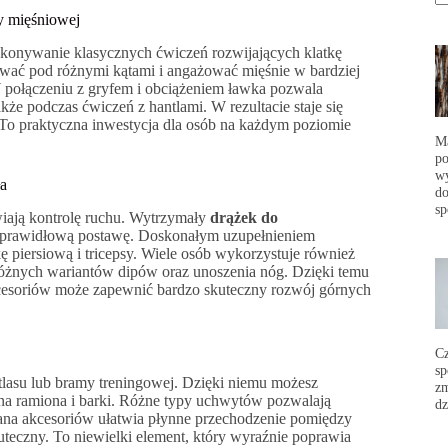
y mięśniowej
onywanie klasycznych ćwiczeń rozwijających klatkę
nować pod różnymi kątami i angażować mięśnie w bardziej
połączeniu z gryfem i obciążeniem ławka pozwala
że podczas ćwiczeń z hantlami. W rezultacie staje się
o praktyczna inwestycja dla osób na każdym poziomie
Ma
po
wy
ła
do
sp
wiają kontrolę ruchu. Wytrzymały
drążek do
ra prawidłową postawę. Doskonałym uzupełnieniem
ę piersiową i tricepsy. Wiele osób wykorzystuje również
żnych wariantów dipów oraz unoszenia nóg. Dzięki temu
 akcesoriów może zapewnić bardzo skuteczny rozwój górnych
C
sp
lasu lub bramy treningowej. Dzięki niemu możesz
zm
na ramiona i barki. Różne typy uchwytów pozwalają
dz
na akcesoriów ułatwia płynne przechodzenie pomiędzy
kuteczny. To niewielki element, który wyraźnie poprawia