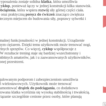
wyposażenia zostaje solidna
klatka
, która umożliwia
cyklop
, ponieważ łączy w jednej konstrukcji kilka stanowisk.
obciążenia
, która wspiera
rozwój
siły górnej części ciała.
oraz praktyczną
poręcz do ćwiczeń
znacząco zwiększa
utecznym miejscem do budowania siły, poprawy sylwetki i
malnej funkcjonalności w jednej konstrukcji. Urządzenie
nym ciężarem. Dzięki temu użytkownik może trenować nogi,
ielnych sprzętów. Co więcej,
cyklop
współpracuje z
 W rezultacie trening staje się bardziej wszechstronny i
ambitnych amatorów, jak i u zaawansowanych użytkowników.
nej przestrzeni.
egulowanym podporom i zabezpieczeniom umożliwia
eń wielostawowych. Użytkownik może trenować
 zamontować
drążek do podciągania
, co dodatkowo
owana klatka wyróżnia się wysoką stabilnością i trwałością.
zanie szczególnie cenione przez osoby, które planują