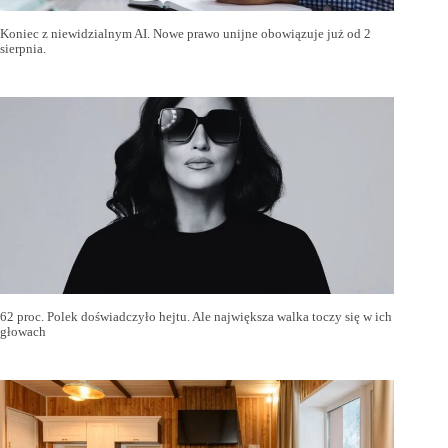
Koniec z niewidzialnym AI. Nowe prawo unijne obowiązuje już od 2
sierpnia.
62 proc. Polek doświadczyło hejtu. Ale największa walka toczy się w ich
głowach