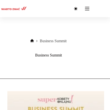
Przejdź
do
treści
Business Summit
Strona
główna
Business Summit