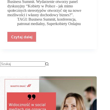
Business Summit. Wydarzenie otworzy panel
dyskusyjny “Kobiety w Polsce - jak mimo
społecznych stereotypów otworzyć się na nowe
możliwości i własny dochodowy biznes?”.
TAGI:
Business Summit
,
konferencja
,
patronat medialny
,
Superkobiety Onlajnu
Czytaj dalej
Superkobiety
Onlajnu
Business
Summit-
Kolejna
edycja!