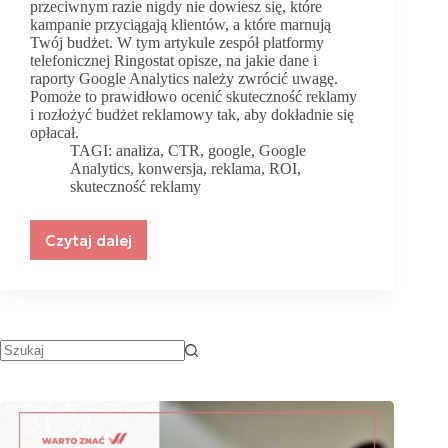
przeciwnym razie nigdy nie dowiesz się, które
kampanie przyciągają klientów, a które marnują
Twój budżet. W tym artykule zespół platformy
telefonicznej Ringostat opisze, na jakie dane i
raporty Google Analytics należy zwrócić uwagę.
Pomoże to prawidłowo ocenić skuteczność reklamy
i rozłożyć budżet reklamowy tak, aby dokładnie się
opłacał.
TAGI:
analiza
,
CTR
,
google
,
Google
Analytics
,
konwersja
,
reklama
,
ROI
,
skuteczność reklamy
Czytaj dalej
Sprawdź
jak
analizować
skuteczność
reklamy
dla
swojego
biznesu