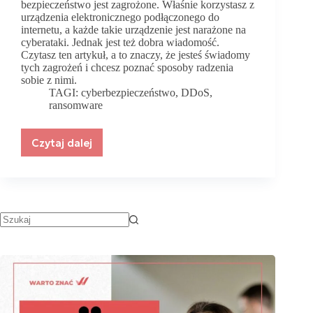
bezpieczeństwo jest zagrożone. Właśnie korzystasz z
urządzenia elektronicznego podłączonego do
internetu, a każde takie urządzenie jest narażone na
cyberataki. Jednak jest też dobra wiadomość.
Czytasz ten artykuł, a to znaczy, że jesteś świadomy
tych zagrożeń i chcesz poznać sposoby radzenia
sobie z nimi.
TAGI:
cyberbezpieczeństwo
,
DDoS
,
ransomware
Czytaj dalej
Jak
dbać
o
cyberbezpieczeństwo
małych
i
średnich
przedsiębiorstw?