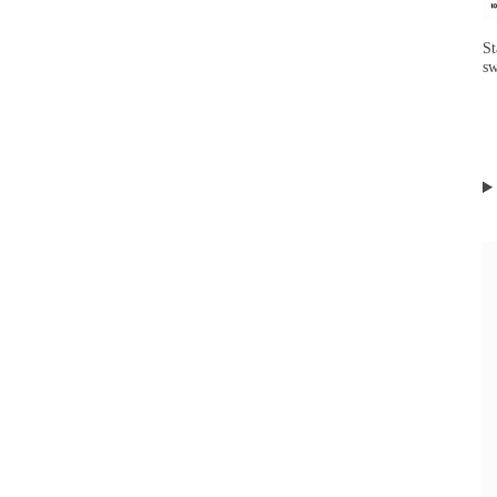
St
sw