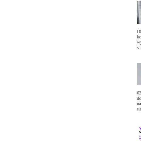
Dl
ko
wy
sa
62
do
na
si