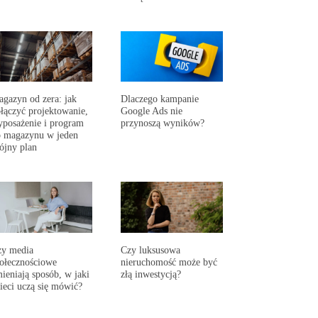
gazyn od zera: jak
Dlaczego kampanie
łączyć projektowanie,
Google Ads nie
posażenie i program
przynoszą wyników?
 magazynu w jeden
ójny plan
zy media
Czy luksusowa
ołecznościowe
nieruchomość może być
ieniają sposób, w jaki
złą inwestycją?
ieci uczą się mówić?