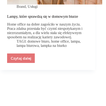
Brand
,
Usługi
Lampy, które sprawdzą się w domowym biurze
Home office na dobre zagościło w naszym życiu.
Praca zdalna przestała być czymś niespotykanym i
niezrozumiałym, a dla wielu stała się efektywnym
sposobem na realizację kariery zawodowej.
TAGI:
domowe biuro
,
home office
,
lampa
,
lampa biurowa
,
lampka na biurko
Czytaj dalej
Lampy,
które
sprawdzą
się
w
domowym
biurze