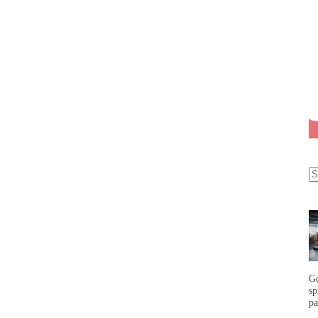
G
s
p