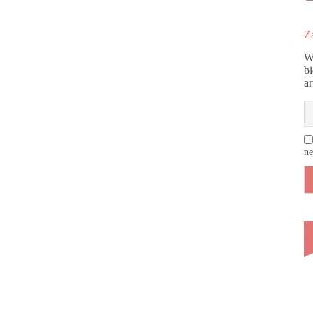
Za
W
b
a
ne