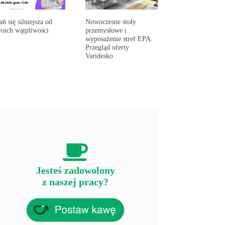
ań się silniejsza od
Nowoczesne stoły
oich wątpliwości
przemysłowe i
wyposażenie stref EPA:
Przegląd oferty
Varidesko
Jesteś zadowolony
z naszej pracy?