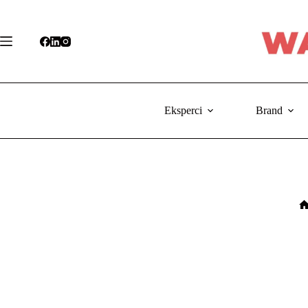
Przejdź
do
treści
Eksperci
Brand
S