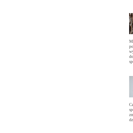
Ma
po
wy
do
sp
C
sp
zm
dz