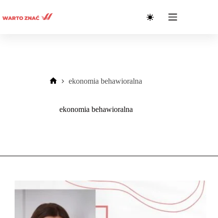
Przejdź
do
treści
ekonomia behawioralna
Strona
główna
ekonomia behawioralna