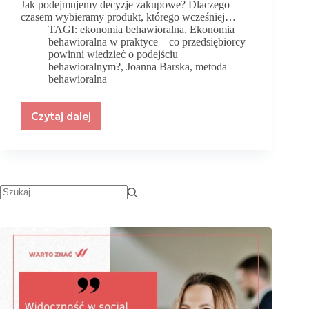
Jak podejmujemy decyzje zakupowe? Dlaczego
czasem wybieramy produkt, którego wcześniej…
TAGI:
ekonomia behawioralna
,
Ekonomia
behawioralna w praktyce – co przedsiębiorcy
powinni wiedzieć o podejściu
behawioralnym?
,
Joanna Barska
,
metoda
behawioralna
Czytaj dalej
Ekonomia
behawioralna
w
praktyce
–
co
przedsiębiorcy
powinni
wiedzieć
o
podejściu
behawioralnym?