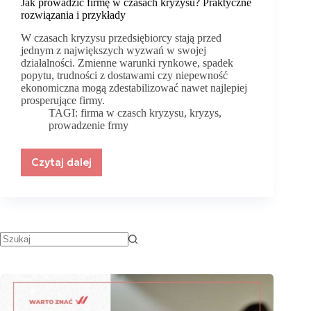
Jak prowadzić firmę w czasach kryzysu? Praktyczne
rozwiązania i przykłady
W czasach kryzysu przedsiębiorcy stają przed
jednym z największych wyzwań w swojej
działalności. Zmienne warunki rynkowe, spadek
popytu, trudności z dostawami czy niepewność
ekonomiczna mogą zdestabilizować nawet najlepiej
prosperujące firmy.
TAGI:
firma w czasch kryzysu
,
kryzys
,
prowadzenie frmy
Czytaj dalej
Jak
prowadzić
firmę
w
czasach
kryzysu?
Praktyczne
rozwiązania
i
przykłady