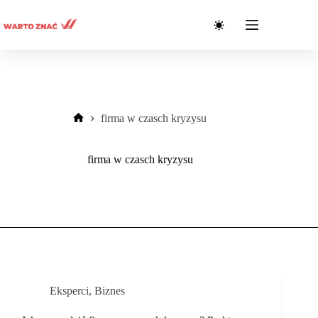
Przejdź
do
treści
firma w czasch kryzysu
Strona
główna
firma w czasch kryzysu
Eksperci
,
Biznes