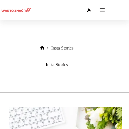
Przejdź
do
treści
Insta Stories
Strona
główna
Insta Stories