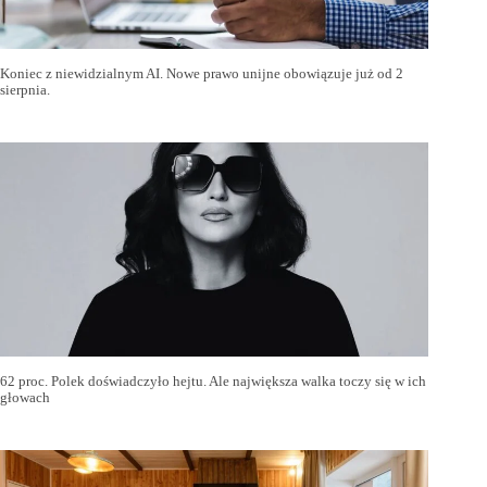
Koniec z niewidzialnym AI. Nowe prawo unijne obowiązuje już od 2
sierpnia.
62 proc. Polek doświadczyło hejtu. Ale największa walka toczy się w ich
głowach