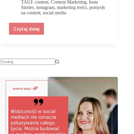
TAGI:
content
,
Content Marketing
,
Insta
Stories
,
instagram
,
marketing treści
,
pomysły
na content
,
social media
Czytaj dalej
Skąd
czerpać
pomysły
na
content?
Czym
jest
content
i
dlaczego
jest
taki
ważny?
35
Pomysłów!