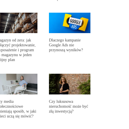
gazyn od zera: jak
Dlaczego kampanie
łączyć projektowanie,
Google Ads nie
posażenie i program
przynoszą wyników?
 magazynu w jeden
ójny plan
zy media
Czy luksusowa
ołecznościowe
nieruchomość może być
ieniają sposób, w jaki
złą inwestycją?
ieci uczą się mówić?