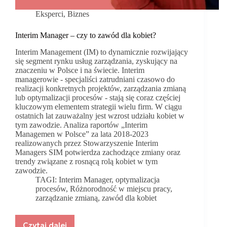
Eksperci
,
Biznes
Interim Manager – czy to zawód dla kobiet?
Interim Management (IM) to dynamicznie rozwijający
się segment rynku usług zarządzania, zyskujący na
znaczeniu w Polsce i na świecie. Interim
managerowie - specjaliści zatrudniani czasowo do
realizacji konkretnych projektów, zarządzania zmianą
lub optymalizacji procesów - stają się coraz częściej
kluczowym elementem strategii wielu firm. W ciągu
ostatnich lat zauważalny jest wzrost udziału kobiet w
tym zawodzie. Analiza raportów „Interim
Managemen w Polsce” za lata 2018-2023
realizowanych przez Stowarzyszenie Interim
Managers SIM potwierdza zachodzące zmiany oraz
trendy związane z rosnącą rolą kobiet w tym
zawodzie.
TAGI:
Interim Manager
,
optymalizacja
procesów
,
Różnorodność w miejscu pracy
,
zarządzanie zmianą
,
zawód dla kobiet
Czytaj dalej