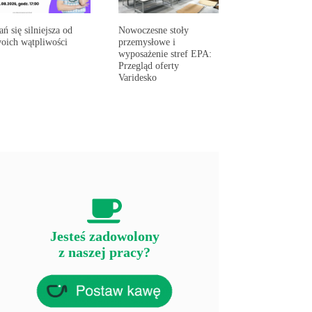
ań się silniejsza od
Nowoczesne stoły
oich wątpliwości
przemysłowe i
wyposażenie stref EPA:
Przegląd oferty
Varidesko
Jesteś zadowolony
z naszej pracy?