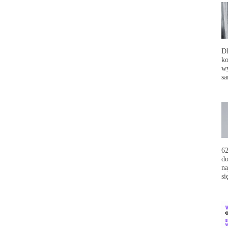
Dl
ko
wy
sa
62
do
na
si