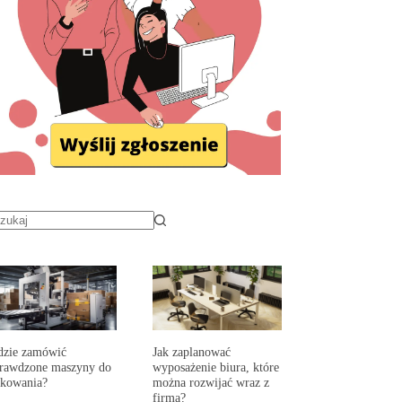
dzie zamówić
Jak zaplanować
prawdzone maszyny do
wyposażenie biura, które
akowania?
można rozwijać wraz z
firmą?