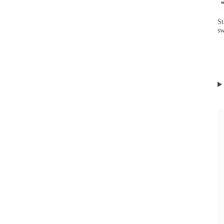
St
sw