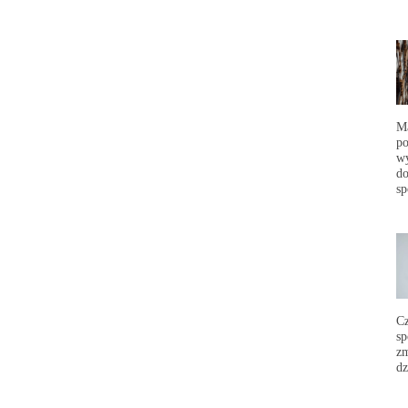
Ma
po
wy
do
sp
C
sp
zm
dz