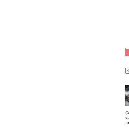
G
s
p