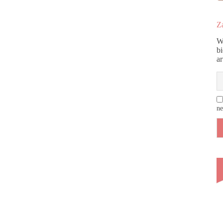
Za
W
b
a
ne