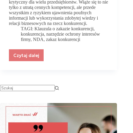
krytyczny dla wielu przedsiębiorstw. Wiąże się to nie
tylko z utratą cennych kompetencji, ale przede
wszystkim z ryzykiem ujawnienia poufnych
informacji lub wykorzystania zdobytej wiedzy i
relacji biznesowych na rzecz konkurencji.
TAGI:
Klauzula o zakazie konkurencji
,
konkurencja
,
narzędzie ochrony interesów
firmy
,
NDA
,
zakaz konkurencji
Czytaj dalej
Tajemnica
przedsiębiorstwa
vs.
Klauzula
o
zakazie
konkurencji