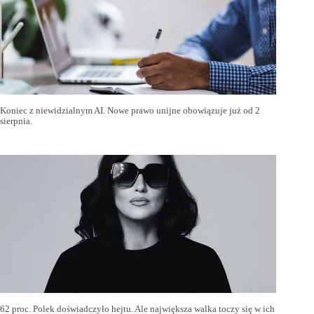
Koniec z niewidzialnym AI. Nowe prawo unijne obowiązuje już od 2
sierpnia.
62 proc. Polek doświadczyło hejtu. Ale największa walka toczy się w ich