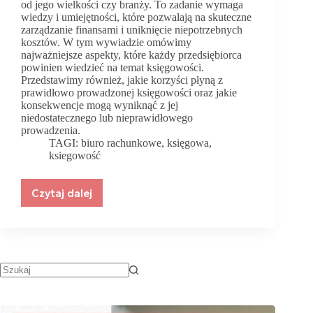
od jego wielkości czy branży. To zadanie wymaga
wiedzy i umiejętności, które pozwalają na skuteczne
zarządzanie finansami i uniknięcie niepotrzebnych
kosztów. W tym wywiadzie omówimy
najważniejsze aspekty, które każdy przedsiębiorca
powinien wiedzieć na temat księgowości.
Przedstawimy również, jakie korzyści płyną z
prawidłowo prowadzonej księgowości oraz jakie
konsekwencje mogą wyniknąć z jej
niedostatecznego lub nieprawidłowego
prowadzenia.
TAGI:
biuro rachunkowe
,
księgowa
,
ksiegowość
Czytaj dalej
Co
powinien
wiedzieć
każdy
przedsiębiorca
o
księgowości?