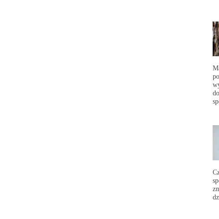
Ma
po
wy
do
sp
C
sp
zm
dz