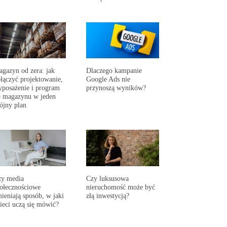
gazyn od zera: jak
Dlaczego kampanie
łączyć projektowanie,
Google Ads nie
posażenie i program
przynoszą wyników?
 magazynu w jeden
ójny plan
zy media
Czy luksusowa
ołecznościowe
nieruchomość może być
ieniają sposób, w jaki
złą inwestycją?
ieci uczą się mówić?