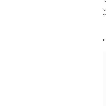
St
sw