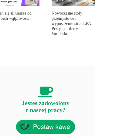
ań się silniejsza od
Nowoczesne stoły
oich wątpliwości
przemysłowe i
wyposażenie stref EPA:
Przegląd oferty
Varidesko
Jesteś zadowolony
z naszej pracy?