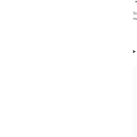
St
sw