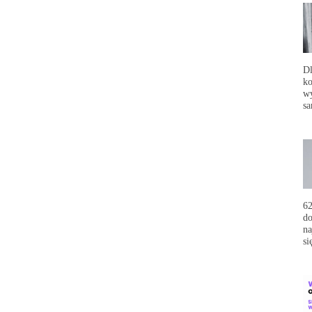
Dl
ko
wy
sa
62
do
na
si