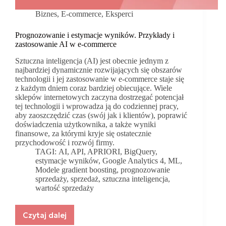
Biznes
,
E-commerce
,
Eksperci
Prognozowanie i estymacje wyników. Przykłady i
zastosowanie AI w e-commerce
Sztuczna inteligencja (AI) jest obecnie jednym z
najbardziej dynamicznie rozwijających się obszarów
technologii i jej zastosowanie w e-commerce staje się
z każdym dniem coraz bardziej obiecujące. Wiele
sklepów internetowych zaczyna dostrzegać potencjał
tej technologii i wprowadza ją do codziennej pracy,
aby zaoszczędzić czas (swój jak i klientów), poprawić
doświadczenia użytkownika, a także wyniki
finansowe, za którymi kryje się ostatecznie
przychodowość i rozwój firmy.
TAGI:
AI
,
API
,
APRIORI
,
BigQuery
,
estymacje wyników
,
Google Analytics 4
,
ML
,
Modele gradient boosting
,
prognozowanie
sprzedaży
,
sprzedaż
,
sztuczna inteligencja
,
wartość sprzedaży
Czytaj dalej
Prognozowanie