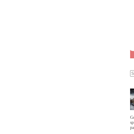
G
s
p