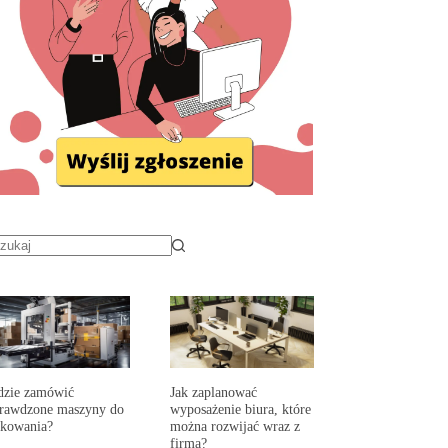
dzie zamówić
Jak zaplanować
prawdzone maszyny do
wyposażenie biura, które
akowania?
można rozwijać wraz z
firmą?