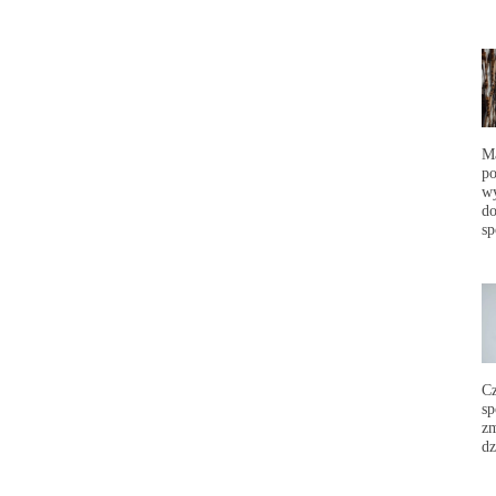
Ma
po
wy
do
sp
C
sp
zm
dz