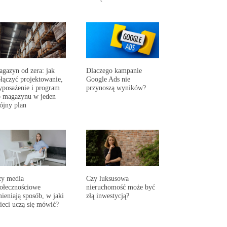
gazyn od zera: jak
Dlaczego kampanie
łączyć projektowanie,
Google Ads nie
posażenie i program
przynoszą wyników?
 magazynu w jeden
ójny plan
zy media
Czy luksusowa
ołecznościowe
nieruchomość może być
ieniają sposób, w jaki
złą inwestycją?
ieci uczą się mówić?