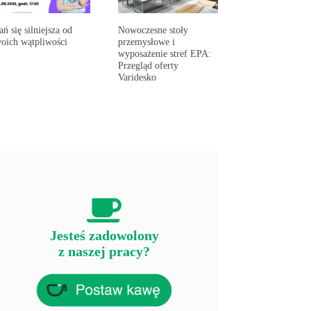
ań się silniejsza od
Nowoczesne stoły
oich wątpliwości
przemysłowe i
wyposażenie stref EPA:
Przegląd oferty
Varidesko
Jesteś zadowolony
z naszej pracy?