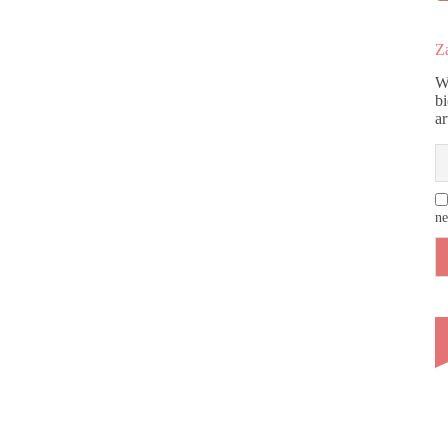
Za
W
b
a
ne