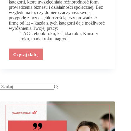
kategorii, które uwzględniają różnorodność form
prowadzenia biznesu i działalności społecznej. Bez
względu na to, czy dopiero zaczynasz swoją
przygodę z przedsiębiorczością, czy prowadzisz
firmę od lat – każda z tych kategorii daje możliwość
wyróżnienia Twojej pracy:
TAGI:
ebook roku
,
książka roku
,
Kursory
roku
,
marka roku
,
nagroda
Czytaj dalej
KURSORY
ROKU
2024
–
Ruszył
plebiscyt
dla
ekspertów
i
ekspertek!