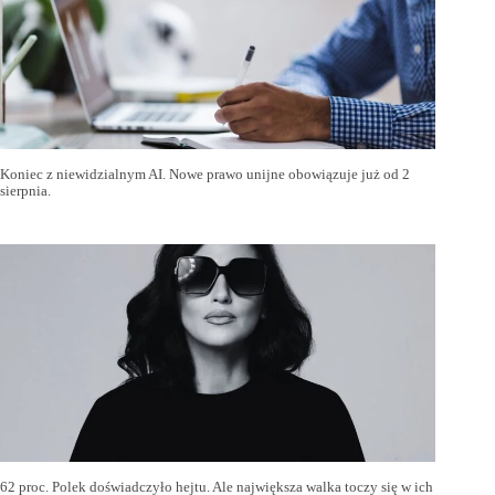
Koniec z niewidzialnym AI. Nowe prawo unijne obowiązuje już od 2
sierpnia.
62 proc. Polek doświadczyło hejtu. Ale największa walka toczy się w ich