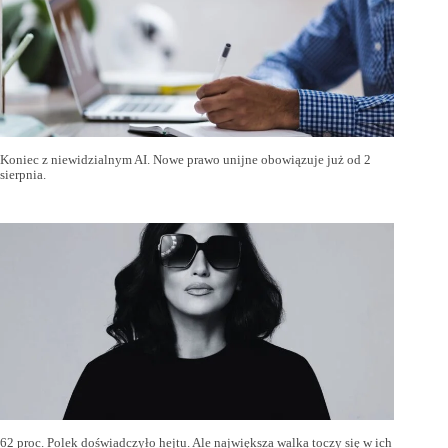
Koniec z niewidzialnym AI. Nowe prawo unijne obowiązuje już od 2
sierpnia.
62 proc. Polek doświadczyło hejtu. Ale największa walka toczy się w ich