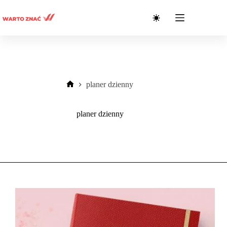
Przejdź
do
treści
planer dzienny
Strona
główna
planer dzienny