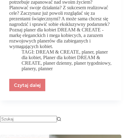
potrzebuje zapanować nad swoim życiem?
Planować swoje działania? Z sukcesem realizować
cele? Zaczynasz już powoli rozglądać się za
prezentami świątecznymi? A może sama chcesz się
nagrodzić i sprawić sobie ekskluzywny podarunek?
Poznaj planer dla kobiet DREAM & CREATE -
markę eleganckich i mega kobiecych, a zarazem
rozwojowych planerów dla zabieganych i
wymagających kobiet.
TAGI:
DREAM & CREATE
,
planer
,
planer
dla kobiet
,
Planer dla kobiet DREAM &
CREATE
,
planer dzienny
,
planer tygodniowy
,
planery
,
planner
Czytaj dalej
Planer
dla
kobiet
DREAM
&
CREATE.
Elegancki
i
nastawiony