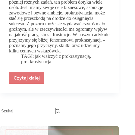
później różnych zadań, ten problem dotyka wiele
osób. Jesli mamy swoje cele biznesowe, aspiracje
zawodowe i pewne ambicje, prokrastynacja, może
stać się przeszkodą na drodze do osiągnięcia
sukcesu. Z pozoru może sie wydawać czymś mało
groźnym, ale w rzeczywistości ma ogromny wpływ
na jakość pracy, stres i frustracje. W naszym artykule
przyjrzymy się bliżej fenomenowi prokrastynacji –
poznamy jego przyczyny, skutki oraz udzielimy
kilku cennych wskazówek.
TAGI:
jak walczyć z prokrastynacją
,
prokkrastynacja
Czytaj dalej
Jak
pokonać
prokrastynację
i
odzyskać
kontrolę
nad
swoim
czasem?