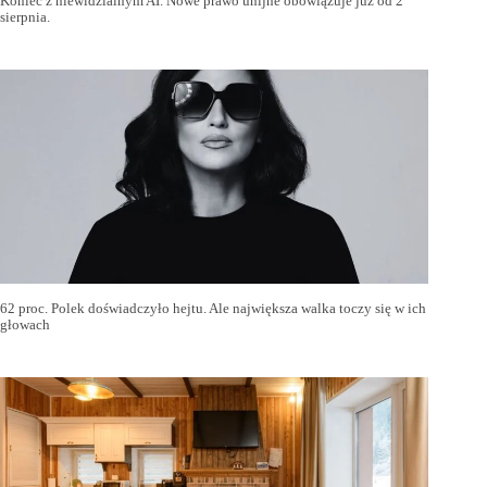
Koniec z niewidzialnym AI. Nowe prawo unijne obowiązuje już od 2
sierpnia.
62 proc. Polek doświadczyło hejtu. Ale największa walka toczy się w ich
głowach