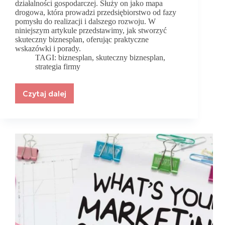
działalności gospodarczej. Służy on jako mapa
drogowa, która prowadzi przedsiębiorstwo od fazy
pomysłu do realizacji i dalszego rozwoju. W
niniejszym artykule przedstawimy, jak stworzyć
skuteczny biznesplan, oferując praktyczne
wskazówki i porady.
TAGI:
biznesplan
,
skuteczny biznesplan
,
strategia firmy
Czytaj dalej
Jak
stworzyć
skuteczny
biznesplan?
Wskazówki
i
porady