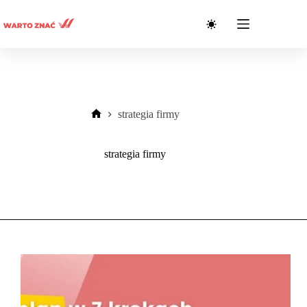
Przejdź
do
treści
strategia firmy
Strona
główna
strategia firmy