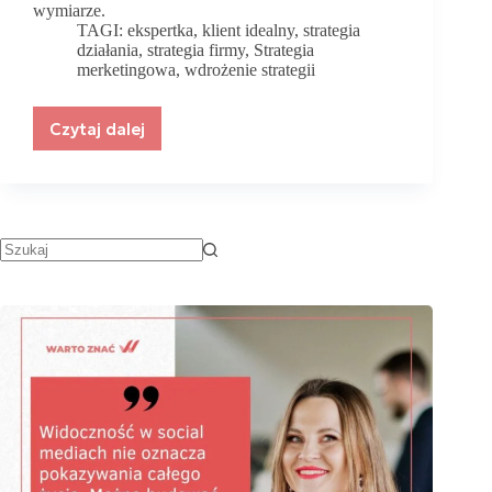
wymiarze.
TAGI:
ekspertka
,
klient idealny
,
strategia
działania
,
strategia firmy
,
Strategia
merketingowa
,
wdrożenie strategii
Czytaj dalej
Strategia
marketingowa
–
czy
jest
potrzebna
w
małej
firmie?