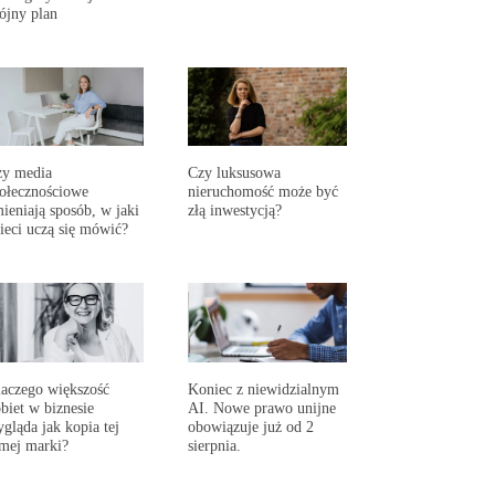
ójny plan
zy media
Czy luksusowa
ołecznościowe
nieruchomość może być
ieniają sposób, w jaki
złą inwestycją?
ieci uczą się mówić?
aczego większość
Koniec z niewidzialnym
biet w biznesie
AI. Nowe prawo unijne
gląda jak kopia tej
obowiązuje już od 2
mej marki?
sierpnia.