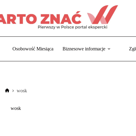
Osobowość Miesiąca
Biznesowe informacje
Zgł
wosk
Strona
główna
wosk