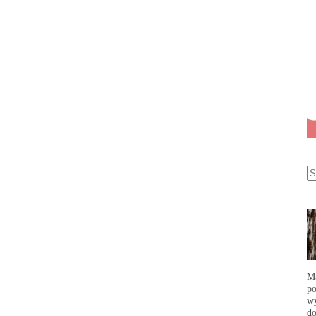
Ma
po
wy
do