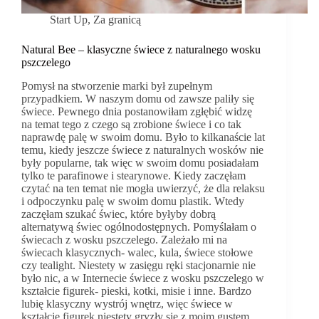
Start Up
,
Za granicą
Natural Bee – klasyczne świece z naturalnego wosku
pszczelego
Pomysł na stworzenie marki był zupełnym
przypadkiem. W naszym domu od zawsze paliły się
świece. Pewnego dnia postanowiłam zgłębić widzę
na temat tego z czego są zrobione świece i co tak
naprawdę palę w swoim domu. Było to kilkanaście lat
temu, kiedy jeszcze świece z naturalnych wosków nie
były popularne, tak więc w swoim domu posiadałam
tylko te parafinowe i stearynowe. Kiedy zaczęłam
czytać na ten temat nie mogła uwierzyć, że dla relaksu
i odpoczynku palę w swoim domu plastik. Wtedy
zaczęłam szukać świec, które byłyby dobrą
alternatywą świec ogólnodostępnych. Pomyślałam o
świecach z wosku pszczelego. Zależało mi na
świecach klasycznych- walec, kula, świece stołowe
czy tealight. Niestety w zasięgu ręki stacjonarnie nie
było nic, a w Internecie świece z wosku pszczelego w
kształcie figurek- pieski, kotki, misie i inne. Bardzo
lubię klasyczny wystrój wnętrz, więc świece w
kształcie figurek niestety gryzły się z moim gustem.