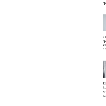
sp
C
sp
zm
dz
Dl
ko
wy
sa