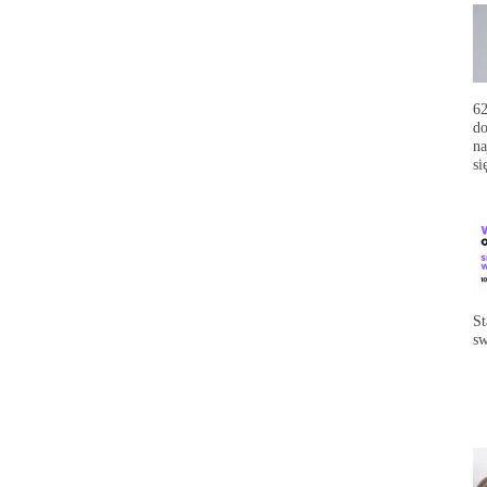
62
do
na
si
St
sw