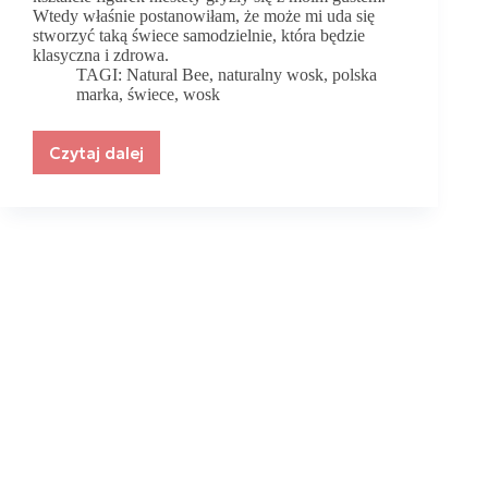
Wtedy właśnie postanowiłam, że może mi uda się
stworzyć taką świece samodzielnie, która będzie
klasyczna i zdrowa.
TAGI:
Natural Bee
,
naturalny wosk
,
polska
marka
,
świece
,
wosk
Czytaj dalej
Natural
Bee
–
klasyczne
świece
z
naturalnego
wosku
pszczelego