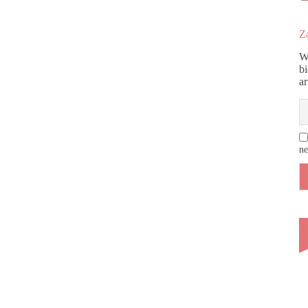
Za
W
b
a
ne