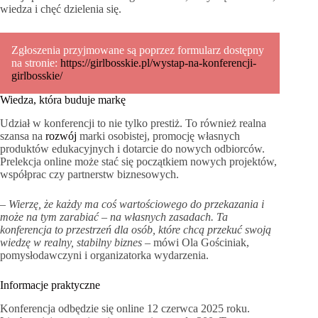
wiedza i chęć dzielenia się.
Zgłoszenia przyjmowane są poprzez formularz dostępny
na stronie:
https://girlbosskie.pl/wystap-na-konferencji-
girlbosskie/
Wiedza, która buduje markę
Udział w konferencji to nie tylko prestiż. To również realna
szansa na
rozwój
marki osobistej, promocję własnych
produktów edukacyjnych i dotarcie do nowych odbiorców.
Prelekcja online może stać się początkiem nowych projektów,
współprac czy partnerstw biznesowych.
– Wierzę, że każdy ma coś wartościowego do przekazania i
może na tym zarabiać – na własnych zasadach. Ta
konferencja to przestrzeń dla osób, które chcą przekuć swoją
wiedzę w realny, stabilny biznes –
mówi Ola Gościniak,
pomysłodawczyni i organizatorka wydarzenia.
Informacje praktyczne
Konferencja odbędzie się online 12 czerwca 2025 roku.