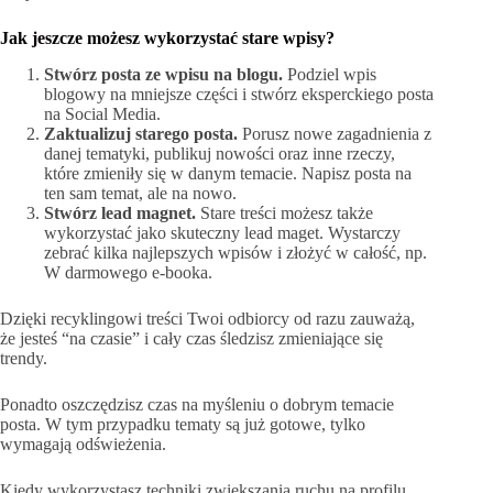
Jak jeszcze możesz wykorzystać stare wpisy?
Stwórz posta ze wpisu na blogu.
Podziel wpis
blogowy na mniejsze części i stwórz eksperckiego posta
na Social Media.
Zaktualizuj starego posta.
Porusz nowe zagadnienia z
danej tematyki, publikuj nowości oraz inne rzeczy,
które zmieniły się w danym temacie. Napisz posta na
ten sam temat, ale na nowo.
Stwórz lead magnet.
Stare treści możesz także
wykorzystać jako skuteczny lead maget. Wystarczy
zebrać kilka najlepszych wpisów i złożyć w całość, np.
W darmowego e-booka.
Dzięki recyklingowi treści Twoi odbiorcy od razu zauważą,
że jesteś “na czasie” i cały czas śledzisz zmieniające się
trendy.
Ponadto oszczędzisz czas na myśleniu o dobrym temacie
posta. W tym przypadku tematy są już gotowe, tylko
wymagają odświeżenia.
Kiedy wykorzystasz techniki zwiększania ruchu na profilu,