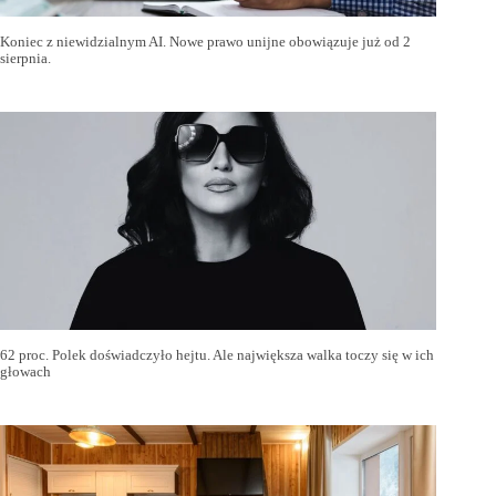
Koniec z niewidzialnym AI. Nowe prawo unijne obowiązuje już od 2
sierpnia.
62 proc. Polek doświadczyło hejtu. Ale największa walka toczy się w ich
głowach