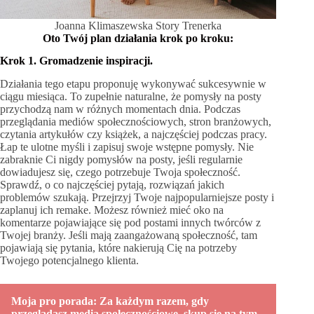
Joanna Klimaszewska Story Trenerka
Oto Twój plan działania krok po kroku:
Krok 1. Gromadzenie inspiracji.
Działania tego etapu proponuję wykonywać sukcesywnie w
ciągu miesiąca. To zupełnie naturalne, że pomysły na posty
przychodzą nam w różnych momentach dnia. Podczas
przeglądania mediów społecznościowych, stron branżowych,
czytania artykułów czy książek, a najczęściej podczas pracy.
Łap te ulotne myśli i zapisuj swoje wstępne pomysły. Nie
zabraknie Ci nigdy pomysłów na posty, jeśli regularnie
dowiadujesz się, czego potrzebuje Twoja społeczność.
Sprawdź, o co najczęściej pytają, rozwiązań jakich
problemów szukają. Przejrzyj Twoje najpopularniejsze posty i
zaplanuj ich remake. Możesz również mieć oko na
komentarze pojawiające się pod postami innych twórców z
Twojej branży. Jeśli mają zaangażowaną społeczność, tam
pojawiają się pytania, które nakierują Cię na potrzeby
Twojego potencjalnego klienta.
Moja pro porada: Za każdym razem, gdy
przeglądasz media społecznościowe, skup się na tym,