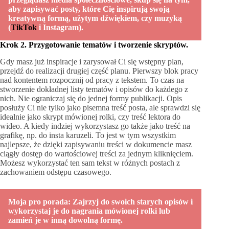
aby zapisywać posty, które Cię inspirują swoją
kreatywną formą, użytym dźwiękiem, czy muzyką
(
TikTok
i Instagram).
Krok 2. Przygotowanie tematów i tworzenie skryptów.
Gdy masz już inspiracje i zarysował Ci się wstępny plan,
przejdź do realizacji drugiej część planu. Pierwszy blok pracy
nad kontentem rozpocznij od pracy z tekstem. To czas na
stworzenie dokładnej listy tematów i opisów do każdego z
nich. Nie ograniczaj się do jednej formy publikacji. Opis
posłuży Ci nie tylko jako pisemna treść posta, ale sprawdzi się
idealnie jako skrypt mówionej rolki, czy treść lektora do
wideo. A kiedy indziej wykorzystasz go także jako treść na
grafikę, np. do insta karuzeli. To jest w tym wszystkim
najlepsze, że dzięki zapisywaniu treści w dokumencie masz
ciągły dostęp do wartościowej treści za jednym kliknięciem.
Możesz wykorzystać ten sam tekst w różnych postach z
zachowaniem odstępu czasowego.
Moja pro porada: Zajrzyj do swoich starych opisów i
wykorzystaj je do nagrania mówionej rolki lub
zamień je w inną dowolną formę.