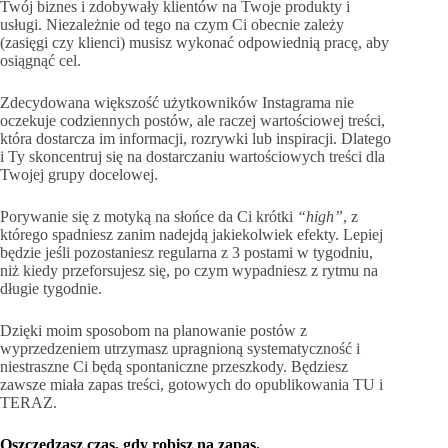
Twój biznes i zdobywały klientów na Twoje produkty i
usługi. Niezależnie od tego na czym Ci obecnie zależy
(zasięgi czy klienci) musisz wykonać odpowiednią pracę, aby
osiągnąć cel.
Zdecydowana większość użytkowników Instagrama nie
oczekuje codziennych postów, ale raczej wartościowej treści,
która dostarcza im informacji, rozrywki lub inspiracji. Dlatego
i Ty skoncentruj się na dostarczaniu wartościowych treści dla
Twojej grupy docelowej.
Porywanie się z motyką na słońce da Ci krótki
“high”
, z
którego spadniesz zanim nadejdą jakiekolwiek efekty. Lepiej
będzie jeśli pozostaniesz regularna z 3 postami w tygodniu,
niż kiedy przeforsujesz się, po czym wypadniesz z rytmu na
długie tygodnie.
Dzięki moim sposobom na planowanie postów z
wyprzedzeniem utrzymasz upragnioną systematyczność i
niestraszne Ci będą spontaniczne przeszkody. Będziesz
zawsze miała zapas treści, gotowych do opublikowania TU i
TERAZ.
Oszczędzasz czas, gdy robisz na zapas.