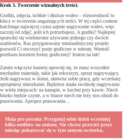
Krok 3. Tworzenie wizualnych treści.
Grafiki, zdjęcia, krótkie i dłuższe wideo – różnorodność to
klucz w tworzeniu angażujących treści. W tej części content
batchingu najwięcej czasu zajmie nagrywanie wideo, więc
zacznij od zdjęć, jeśli ich potrzebujesz. A grafiki? Najlepiej
sprawdzi się wielokrotne używanie jednego czy dwóch
szablonów. Raz przygotowany minimalistyczny projekt
pozwoli Ci stworzyć posty graficzne w minutę. Wartość
przekazu kosztem formy graficznej? Jestem na tak!
Zanim włączysz kamerę upewnij się, że masz wszystkie
niezbędne materiały, takie jak rekwizyty, sprzęt nagrywający.
Jeśli nagrywasz w domu, ułatwisz sobie pracę, gdy wcześniej
sprzątniesz mieszkanie. Będziesz miała swobodę nagrywania
w wielu miejscach: na kanapie, w kuchni przy kawie. Niech
biurko będzie czyste, a w biurze niech nie leży stos ubrań do
prasowania. Apropos prasowania…
Moja pro porada: Przygotuj sobie dzień wcześniej
kilka outfitów na zmianę. Nie chcesz przecież przez
miesiąc pokazywać się w tym samym sweterku.