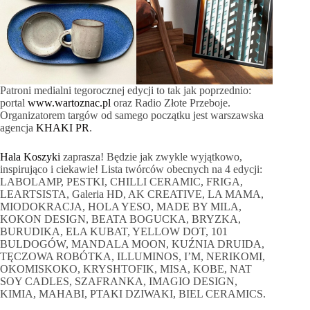
Patroni medialni tegorocznej edycji to tak jak poprzednio:
portal
www.wartoznac.pl
oraz Radio Złote Przeboje.
Organizatorem targów od samego początku jest warszawska
agencja
KHAKI PR
.
Hala Koszyki
zaprasza! Będzie jak zwykle wyjątkowo,
inspirująco i ciekawie! Lista twórców obecnych na 4 edycji:
LABOLAMP, PESTKI, CHILLI CERAMIC, FRIGA,
LEARTSISTA, Galeria HD, AK CREATIVE, LA MAMA,
MIODOKRACJA, HOLA YESO, MADE BY MILA,
KOKON DESIGN, BEATA BOGUCKA, BRYZKA,
BURUDIKA, ELA KUBAT, YELLOW DOT, 101
BULDOGÓW, MANDALA MOON, KUŹNIA DRUIDA,
TĘCZOWA ROBÓTKA, ILLUMINOS, I’M, NERIKOMI,
OKOMISKOKO, KRYSHTOFIK, MISA, KOBE, NAT
SOY CADLES, SZAFRANKA, IMAGIO DESIGN,
KIMIA, MAHABI, PTAKI DZIWAKI, BIEL CERAMICS.