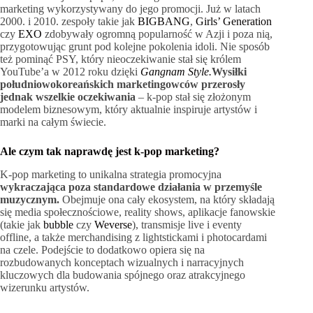
marketing wykorzystywany do jego promocji. Już w latach
2000. i 2010. zespoły takie jak
BIGBANG
,
Girls’ Generation
czy
EXO
zdobywały ogromną popularność w Azji i poza nią,
przygotowując grunt pod kolejne pokolenia idoli. Nie sposób
też pominąć PSY, który nieoczekiwanie stał się królem
YouTube’a w 2012 roku dzięki
Gangnam Style.
Wysiłki
południowokoreańskich marketingowców przerosły
jednak wszelkie oczekiwania
– k-pop stał się złożonym
modelem biznesowym, który aktualnie inspiruje artystów i
marki na całym świecie.
Ale czym tak naprawdę jest k-pop marketing?
K-pop marketing to unikalna strategia promocyjna
wykraczająca poza standardowe działania w przemyśle
muzycznym.
Obejmuje ona cały ekosystem, na który składają
się media społecznościowe, reality shows, aplikacje fanowskie
(takie jak
bubble
czy
Weverse
), transmisje live i eventy
offline, a także merchandising z lightstickami i photocardami
na czele. Podejście to dodatkowo opiera się na
rozbudowanych konceptach wizualnych i narracyjnych
kluczowych dla budowania spójnego oraz atrakcyjnego
wizerunku artystów.