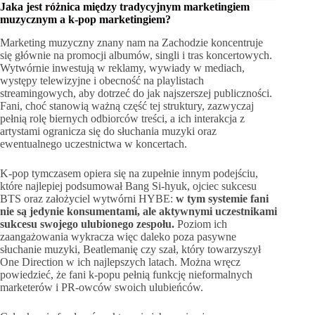
Jaka jest różnica między tradycyjnym marketingiem
muzycznym a k-pop marketingiem?
Marketing muzyczny znany nam na Zachodzie koncentruje
się głównie na promocji albumów, singli i tras koncertowych.
Wytwórnie inwestują w reklamy, wywiady w mediach,
występy telewizyjne i obecność na playlistach
streamingowych, aby dotrzeć do jak najszerszej publiczności.
Fani, choć stanowią ważną część tej struktury, zazwyczaj
pełnią rolę biernych odbiorców treści, a ich interakcja z
artystami ogranicza się do słuchania muzyki oraz
ewentualnego uczestnictwa w koncertach.
K-pop tymczasem opiera się na zupełnie innym podejściu,
które najlepiej podsumował Bang Si-hyuk, ojciec sukcesu
BTS oraz założyciel wytwórni HYBE:
w tym systemie fani
nie są jedynie konsumentami, ale aktywnymi uczestnikami
sukcesu swojego ulubionego zespołu.
Poziom ich
zaangażowania wykracza więc daleko poza pasywne
słuchanie muzyki, Beatlemanię czy szał, który towarzyszył
One Direction w ich najlepszych latach. Można wręcz
powiedzieć, że fani k-popu pełnią funkcję nieformalnych
marketerów i PR-owców swoich ulubieńców.