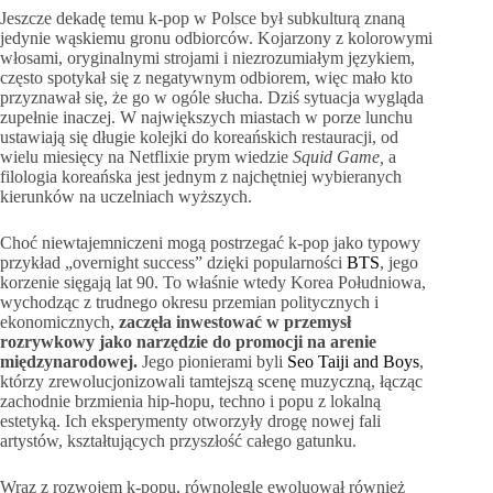
Jeszcze dekadę temu k-pop w Polsce był subkulturą znaną
jedynie wąskiemu gronu odbiorców. Kojarzony z kolorowymi
włosami, oryginalnymi strojami i niezrozumiałym językiem,
często spotykał się z negatywnym odbiorem, więc mało kto
przyznawał się, że go w ogóle słucha. Dziś sytuacja wygląda
zupełnie inaczej. W największych miastach w porze lunchu
ustawiają się długie kolejki do koreańskich restauracji, od
wielu miesięcy na Netflixie prym wiedzie
Squid Game,
a
filologia koreańska jest jednym z najchętniej wybieranych
kierunków na uczelniach wyższych.
Choć niewtajemniczeni mogą postrzegać k-pop jako typowy
przykład „overnight success” dzięki popularności
BTS
, jego
korzenie sięgają lat 90. To właśnie wtedy Korea Południowa,
wychodząc z trudnego okresu przemian politycznych i
ekonomicznych,
zaczęła inwestować w przemysł
rozrywkowy jako narzędzie do promocji na arenie
międzynarodowej.
Jego pionierami byli
Seo Taiji and Boys
,
którzy zrewolucjonizowali tamtejszą scenę muzyczną, łącząc
zachodnie brzmienia hip-hopu, techno i popu z lokalną
estetyką. Ich eksperymenty otworzyły drogę nowej fali
artystów, kształtujących przyszłość całego gatunku.
Wraz z rozwojem k-popu, równolegle ewoluował również