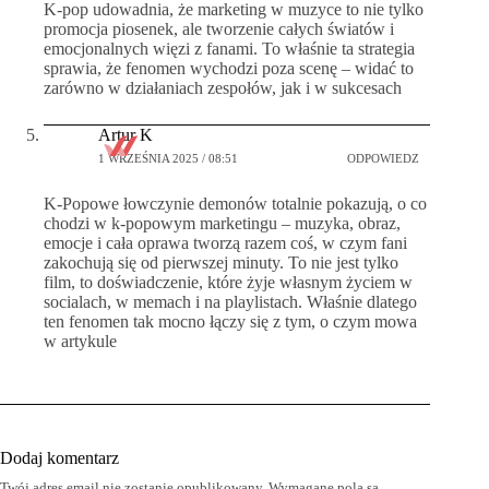
K-pop udowadnia, że marketing w muzyce to nie tylko
promocja piosenek, ale tworzenie całych światów i
emocjonalnych więzi z fanami. To właśnie ta strategia
sprawia, że fenomen wychodzi poza scenę – widać to
zarówno w działaniach zespołów, jak i w sukcesach
Artur K
1 WRZEŚNIA 2025 / 08:51
ODPOWIEDZ
K-Popowe łowczynie demonów totalnie pokazują, o co
chodzi w k-popowym marketingu – muzyka, obraz,
emocje i cała oprawa tworzą razem coś, w czym fani
zakochują się od pierwszej minuty. To nie jest tylko
film, to doświadczenie, które żyje własnym życiem w
socialach, w memach i na playlistach. Właśnie dlatego
ten fenomen tak mocno łączy się z tym, o czym mowa
w artykule
Dodaj komentarz
Twój adres email nie zostanie opublikowany.
Wymagane pola są