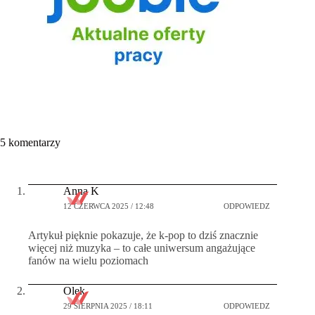
5 komentarzy
Anna K
12 CZERWCA 2025 / 12:48
ODPOWIEDZ
Artykuł pięknie pokazuje, że k‑pop to dziś znacznie
więcej niż muzyka – to całe uniwersum angażujące
fanów na wielu poziomach
Olek
29 SIERPNIA 2025 / 18:11
ODPOWIEDZ