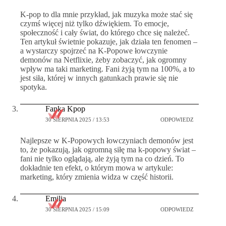
K-pop to dla mnie przykład, jak muzyka może stać się
czymś więcej niż tylko dźwiękiem. To emocje,
społeczność i cały świat, do którego chce się należeć.
Ten artykuł świetnie pokazuje, jak działa ten fenomen –
a wystarczy spojrzeć na K-Popowe łowczynie
demonów na Netflixie, żeby zobaczyć, jak ogromny
wpływ ma taki marketing. Fani żyją tym na 100%, a to
jest siła, której w innych gatunkach prawie się nie
spotyka.
Fanka Kpop
30 SIERPNIA 2025 / 13:53
ODPOWIEDZ
Najlepsze w K-Popowych łowczyniach demonów jest
to, że pokazują, jak ogromną siłę ma k-popowy świat –
fani nie tylko oglądają, ale żyją tym na co dzień. To
dokładnie ten efekt, o którym mowa w artykule:
marketing, który zmienia widza w część historii.
Emilia
30 SIERPNIA 2025 / 15:09
ODPOWIEDZ