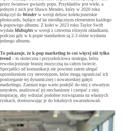
przez światowe gwiazdy popu. Przykładów jest wiele, a
jednym z nich jest Shawn Mendes, który w 2020 roku
dołączył do
Wonder
w wersji deluxe kolekcjonerskie
photocards, będące od lat nieodłącznym elementem każdego
k-popowego albumu. Z kolei w 2023 roku Taylor Swift
wydała
Midnights
w wersji z czterema różnymi okładkami,
podczas gdy w k-popie standardem są 2-3 różne wydania
jednego albumu.
To pokazuje, że k-pop marketing to coś więcej niż tylko
trend
– to skuteczna i przyszłościowa strategia, która
rewolucjonizuje branżę muzyczną na całym świecie.
Specjaliści od komunikacji nie powinni zatem ulegać
uprzedzeniom czy stereotypom, które mogą ograniczać ich
postrzeganie tej dynamicznej i nowatorskiej gałęzi
marketingu. Zamiast tego warto podejść do niej z otwartym
umysłem, analizować jej mechanizmy i czerpać z niej
inspirację, aby wdrażać podobne rozwiązania na własnych
rynkach, dostosowując je do lokalnych uwarunkowań.