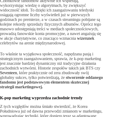
Członkowie fandomów aktywnie ich wspierają,
wykorzystując wiedzę o algorytmach, by zwiększyć
widoczność idoli. To dzięki ich zaangażowaniu teledyski
osiągają ogromne liczby wyświetleń już w pierwszych
godzinach po premierze, a w czasach streamingu pobijane są
kolejne rekordy sprzedaży fizycznych albumów. Oprócz tego
masowo udostępniają treści w mediach społecznościowych,
prowadzą fanowskie konta promocyjne, a nawet angażują się
w akcje charytatywne, co znacząco wzmacnia
wizerunek
celebrytów na arenie międzynarodowej.
To właśnie ta wyjątkowa społeczność, napędzana pasją i
strategicznym zaangażowaniem, sprawia, że k-pop marketing
jest znacznie bardziej dynamiczny niż tradycyjne działania
zachodnich wytwórni. Historie zespołów takich jak BTS czy
Seventeen
, które praktycznie od zera zbudowały swój
globalny sukces, tylko potwierdzają, że
stworzenie oddanego
fandomu jest podstawowym elementem skutecznej
strategii marketingowej.
K-pop marketing wyprzedza zachodnie trendy
Z tych względów można śmiało stwierdzić, że Korea
Południowa już od dawna przewodzi zmianom w marketingu,
wprowadzając techniki, które dopiero teraz są adaptowane