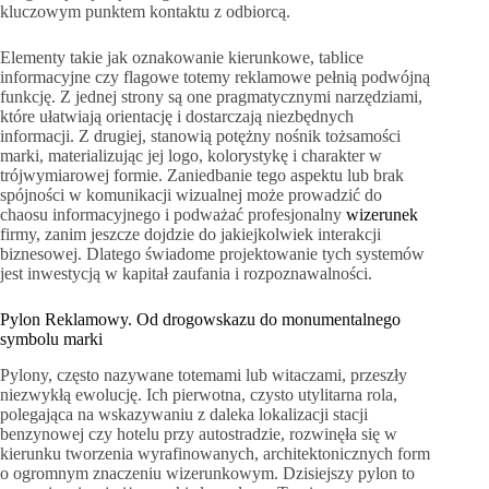
kluczowym punktem kontaktu z odbiorcą.
Elementy takie jak oznakowanie kierunkowe, tablice
informacyjne czy flagowe totemy reklamowe pełnią podwójną
funkcję. Z jednej strony są one pragmatycznymi narzędziami,
które ułatwiają orientację i dostarczają niezbędnych
informacji. Z drugiej, stanowią potężny nośnik tożsamości
marki, materializując jej logo, kolorystykę i charakter w
trójwymiarowej formie. Zaniedbanie tego aspektu lub brak
spójności w komunikacji wizualnej może prowadzić do
chaosu informacyjnego i podważać profesjonalny
wizerunek
firmy, zanim jeszcze dojdzie do jakiejkolwiek interakcji
biznesowej. Dlatego świadome projektowanie tych systemów
jest inwestycją w kapitał zaufania i rozpoznawalności.
Pylon Reklamowy. Od drogowskazu do monumentalnego
symbolu marki
Pylony, często nazywane totemami lub witaczami, przeszły
niezwykłą ewolucję. Ich pierwotna, czysto utylitarna rola,
polegająca na wskazywaniu z daleka lokalizacji stacji
benzynowej czy hotelu przy autostradzie, rozwinęła się w
kierunku tworzenia wyrafinowanych, architektonicznych form
o ogromnym znaczeniu wizerunkowym. Dzisiejszy pylon to