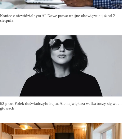
Koniec z niewidzialnym AI. Nowe prawo unijne obowiązuje już od 2
sierpnia.
62 proc. Polek doświadczyło hejtu. Ale największa walka toczy się w ich
głowach