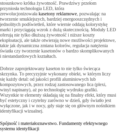
stosunkowo krótka żywotność. Prawdziwy przełom
przyniosła technologia LED, która
zrewolucjonizowała
kasetony reklamowe
, pozwalając na
tworzenie smuklejszych, bardziej energooszczędnych i
jednolitych podświetleń, które wiernie oddają kolorystykę
marki i przyciągają wzrok z dużą skutecznością. Moduły LED
oferują nie tylko dłuższą żywotność i niższe koszty
eksploatacji, ale także otwierają nowe możliwości projektowe,
takie jak dynamiczna zmiana kolorów, regulacja natężenia
światła czy tworzenie kasetonów o bardzo skomplikowanych
i niestandardowych kształtach.
Dobrze zaprojektowany kaseton to nie tylko świecąca
skrzynka. To precyzyjnie wykonany obiekt, w którym liczy
się każdy detal: od jakości profili aluminiowych lub
kompozytowych, przez rodzaj zastosowanego lica (plexi,
winyl napinany), aż po technologię wydruku grafiki.
Wszystkie te elementy składają się na finalny efekt, który musi
być estetyczny i czytelny zarówno w dzień, gdy światło jest
wyłączone, jak i w nocy, gdy staje się on głównym nośnikiem
identyfikacji wizualnej.
Spójność i materiałoznawstwo. Fundamenty efektywnego
systemu identyfikacji