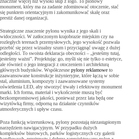
znacznie więcej niż wysoki słup z logo. To pionowy
monument, który ma za zadanie zdominować otoczenie, stać
się punktem orientacyjnym i zakomunikować skalę oraz
prestiż danej organizacji.
Strategiczne znaczenie pylonu wynika z jego skali i
widoczności. W zatłoczonym krajobrazie miejskim czy na
rozległych terenach przemysłowych, jego wysokość pozwala
przebić się przez wizualny szum i przyciągnąć uwagę z dużej
odległości. To swoista deklaracja obecności – „jesteśmy tutaj,
jesteśmy ważni”. Projektując go, myśli się nie tylko o estetyce,
ale również o jego integracji z otoczeniem i architekturą
głównych budynków. Współczesne
pylony reklamowe
to
zaawansowane konstrukcje inżynieryjne, które łączą w sobie
stal, aluminium, kompozyty i zaawansowane systemy
oświetlenia LED, aby stworzyć trwały i efektowny monument
marki. Ich forma, materiał i wykończenie muszą być
bezkompromisowej jakości, ponieważ przez lata będą one
wizytówką firmy, odporną na działanie czynników
atmosferycznych i upływ czasu.
Poza funkcją wizerunkową, pylony pozostają niezastąpionym
narzędziem nawigacyjnym. W przypadku dużych
kompleksów biurowych, parków logistycznych czy galerii
handlowych, przejrzysty i dobrze zaprojektowany pylon z