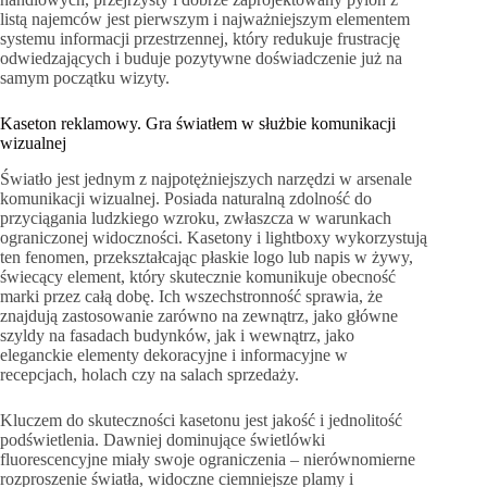
listą najemców jest pierwszym i najważniejszym elementem
systemu informacji przestrzennej, który redukuje frustrację
odwiedzających i buduje pozytywne doświadczenie już na
samym początku wizyty.
Kaseton reklamowy. Gra światłem w służbie komunikacji
wizualnej
Światło jest jednym z najpotężniejszych narzędzi w arsenale
komunikacji wizualnej. Posiada naturalną zdolność do
przyciągania ludzkiego wzroku, zwłaszcza w warunkach
ograniczonej widoczności. Kasetony i lightboxy wykorzystują
ten fenomen, przekształcając płaskie logo lub napis w żywy,
świecący element, który skutecznie komunikuje obecność
marki przez całą dobę. Ich wszechstronność sprawia, że
znajdują zastosowanie zarówno na zewnątrz, jako główne
szyldy na fasadach budynków, jak i wewnątrz, jako
eleganckie elementy dekoracyjne i informacyjne w
recepcjach, holach czy na salach sprzedaży.
Kluczem do skuteczności kasetonu jest jakość i jednolitość
podświetlenia. Dawniej dominujące świetlówki
fluorescencyjne miały swoje ograniczenia – nierównomierne
rozproszenie światła, widoczne ciemniejsze plamy i