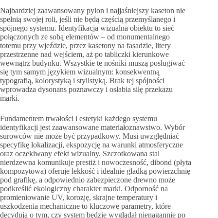
Najbardziej zaawansowany pylon i najjaśniejszy kaseton nie
spełnią swojej roli, jeśli nie będą częścią przemyślanego i
spójnego systemu. Identyfikacja wizualna obiektu to sieć
połączonych ze sobą elementów – od monumentalnego
totemu przy wjeździe, przez kasetony na fasadzie, litery
przestrzenne nad wejściem, aż po tabliczki kierunkowe
wewnątrz budynku. Wszystkie te nośniki muszą posługiwać
się tym samym językiem wizualnym: konsekwentną
typografią, kolorystyką i stylistyką. Brak tej spójności
wprowadza dysonans poznawczy i osłabia siłę przekazu
marki.
Fundamentem trwałości i estetyki każdego systemu
identyfikacji jest zaawansowane materiałoznawstwo. Wybór
surowców nie może być przypadkowy. Musi uwzględniać
specyfikę lokalizacji, ekspozycję na warunki atmosferyczne
oraz oczekiwany efekt wizualny. Szczotkowana stal
nierdzewna komunikuje prestiż i nowoczesność, dibond (płyta
kompozytowa) oferuje lekkość i idealnie gładką powierzchnię
pod grafikę, a odpowiednio zabezpieczone drewno może
podkreślić ekologiczny charakter marki. Odporność na
promieniowanie UV, korozję, skrajne temperatury i
uszkodzenia mechaniczne to kluczowe parametry, które
decydują o tym, czy system będzie wyglądał nienagannie po