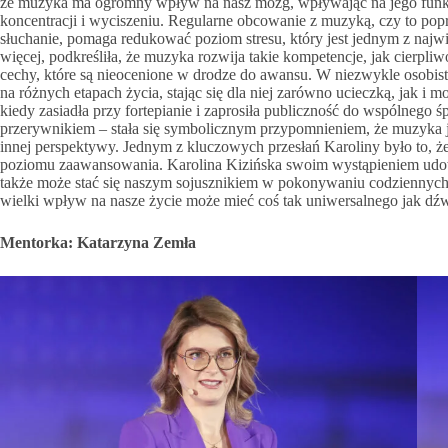
że muzyka ma ogromny wpływ na nasz mózg, wpływając na jego funkc
koncentracji i wyciszeniu. Regularne obcowanie z muzyką, czy to pop
słuchanie, pomaga redukować poziom stresu, który jest jednym z n
więcej, podkreśliła, że muzyka rozwija takie kompetencje, jak cierpliw
cechy, które są nieocenione w drodze do awansu. W niezwykle osobist
na różnych etapach życia, stając się dla niej zarówno ucieczką, jak i 
kiedy zasiadła przy fortepianie i zaprosiła publiczność do wspólnego
przerywnikiem – stała się symbolicznym przypomnieniem, że muzyka je
innej perspektywy. Jednym z kluczowych przesłań Karoliny było to, 
poziomu zaawansowania. Karolina Kizińska swoim wystąpieniem udowo
także może stać się naszym sojusznikiem w pokonywaniu codziennych 
wielki wpływ na nasze życie może mieć coś tak uniwersalnego jak dźwi
Mentorka: Katarzyna Zemła