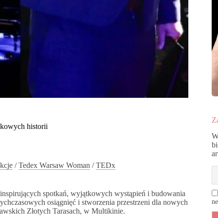
Za
kowych historii
W
b
a
ekcje
/
Tedex Warsaw Woman
/
TEDx
 inspirujących spotkań, wyjątkowych wystąpień i budowania
tychczasowych osiągnięć i stworzenia przestrzeni dla nowych
ne
zawskich Złotych Tarasach, w Multikinie.