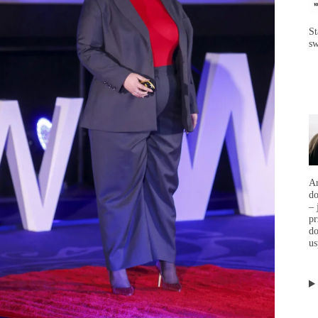
St
sw
Ar
d
– 
p
do
us