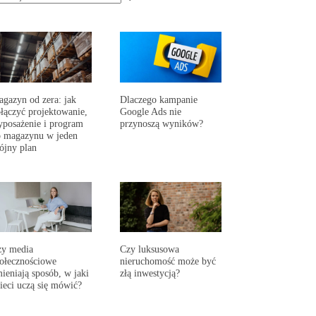
gazyn od zera: jak
Dlaczego kampanie
łączyć projektowanie,
Google Ads nie
posażenie i program
przynoszą wyników?
 magazynu w jeden
ójny plan
zy media
Czy luksusowa
ołecznościowe
nieruchomość może być
ieniają sposób, w jaki
złą inwestycją?
ieci uczą się mówić?