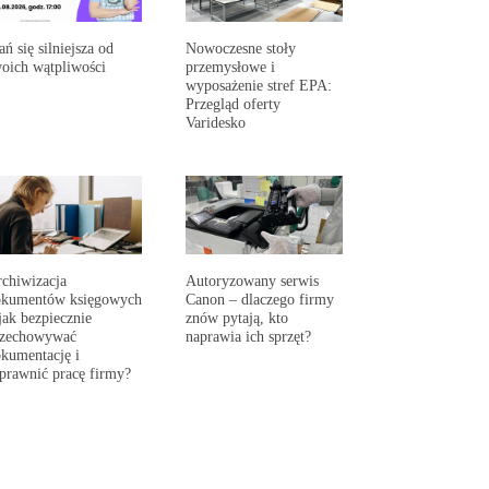
ań się silniejsza od
Nowoczesne stoły
oich wątpliwości
przemysłowe i
wyposażenie stref EPA:
Przegląd oferty
Varidesko
chiwizacja
Autoryzowany serwis
okumentów księgowych
Canon – dlaczego firmy
jak bezpiecznie
znów pytają, kto
rzechowywać
naprawia ich sprzęt?
kumentację i
prawnić pracę firmy?