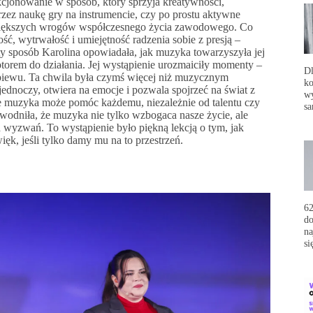
jonowanie w sposób, który sprzyja kreatywności,
rzez naukę gry na instrumencie, czy po prostu aktywne
ajwiększych wrogów współczesnego życia zawodowego. Co
ość, wytrwałość i umiejętność radzenia sobie z presją –
y sposób Karolina opowiadała, jak muzyka towarzyszyła jej
motorem do działania. Jej wystąpienie urozmaiciły momenty –
Dl
 śpiewu. Ta chwila była czymś więcej niż muzycznym
ko
dnoczy, otwiera na emocje i pozwala spojrzeć na świat z
wy
że muzyka może pomóc każdemu, niezależnie od talentu czy
sa
dniła, że muzyka nie tylko wzbogaca nasze życie, ale
wyzwań. To wystąpienie było piękną lekcją o tym, jak
ęk, jeśli tylko damy mu na to przestrzeń.
62
do
na
si