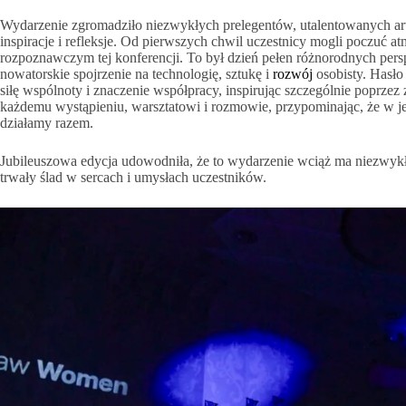
Wydarzenie zgromadziło niezwykłych prelegentów, utalentowanych art
inspiracje i refleksje. Od pierwszych chwil uczestnicy mogli poczuć atm
rozpoznawczym tej konferencji. To był dzień pełen różnorodnych persp
nowatorskie spojrzenie na technologię, sztukę i
rozwój
osobisty. Hasło
siłę wspólnoty i znaczenie współpracy, inspirując szczególnie poprz
każdemu wystąpieniu, warsztatowi i rozmowie, przypominając, że w je
działamy razem.
Jubileuszowa edycja udowodniła, że to wydarzenie wciąż ma niezwykłą 
trwały ślad w sercach i umysłach uczestników.