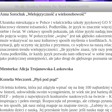
Na zdj.: Karolina Kizińska, Fot. Paweł Wrzecion/AKPA
Anna Sorochuk „Wielojęzyczność a wieloosobowość”
Ukrainka mieszkająca w Polsce i właścicielka szkoły językowej GO 
kluczowy element tożsamości. Podkreśliła, że język to znacznie więcej
siebie i świat. W ciekawy sposób pokazała, jak różne języki nadają i
do pojęcia wojny. W polszczyźnie „
wojna”
jest tak głęboko zakorzeni
może wskazywać na nasz kulturowy sposób myślenia o konfliktach. A
sytuacji, gdy uczymy się języka z przymusu, co wpływa na naszą relac
znaczeniem trendu wielojęzyczności. „Ile języków znasz, tyle razy jes
Anna podkreśliła, że każdy język pozwala nam odkrywać w sobie inną
jako praktycznej umiejętności, ale jako drogi do głębszego poznania sie
Mentorka: Alicja Trojanowska-Laskowska
Kornelia Wieczorek „Płyń pod prąd”
16-letnia kobieta, która już zdążyła wpisać się na listę 100 najbard
w historii, udowodniła swoim wystąpieniem, że wiek nie jest barierą dl
ISEF – jednym z największych konkursów naukowych na świecie – Kor
inspirujący i pełen energii. Rozpoczęła od prostego, ale celnego pytani
w ten sposób, jak nasz mózg reaguje na znajome rzeczy. „
Lubimy to, 
kontaktu dzieci z nauką. Jej przesłanie było jasne: jeśli nauka staje s