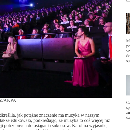
Ma
po
wy
do
sp
zko/AKPA
C
sp
zm
dkreśliła, jak potężne znaczenie ma muzyka w naszym
dz
e także edukowało, podkreślając, że muzyka to coś więcej niż
cji potrzebnych do osiągania sukcesów. Karolina wyjaśniła,