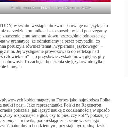
Na zdj.: Anna Sorochuk, Fot. Paweł Wrzecion/AKPA
STUDY, w swoim wystąpieniu zwróciła uwagę na język jako
 niż narzędzie komunikacji – to sposób, w jaki postrzegamy
nne znaczenie temu samemu słowu, szczególnie odnosząc się
ona w gramatyce, że odmieniamy ją przez przypadki, co
nna poruszyła również temat „wypierania językowego” –
ję z nim. Jej wystąpienie prowokowało do refleksji nad
teś człowiekiem” – to przysłowie zyskało nową głębię, gdy
 osobowość. To zachęta do uczenia się języków nie tylko
bie i innych.
ziej wpływowych kobiet magazynu Forbes jako najmłodsza Polka
a nauki i pasji. Jako reprezentantka Polski na Regeneron
nelia pokazała, jak łączyć naukę z codziennością w sposób
a: „Czy rozpoznajecie głos, czy to pies, czy kot?”, pokazując
co znamy
” – mówiła, podkreślając znaczenie wczesnego
ię czymś naturalnym i codziennym, przestaje być nudną fizyką