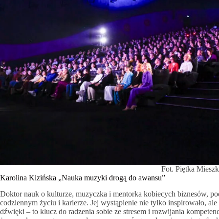
Fot. Piętka Mies
Karolina Kizińska „Nauka muzyki drogą do awansu”
Doktor nauk o kulturze, muzyczka i mentorka kobiecych biznesów, po
codziennym życiu i karierze. Jej wystąpienie nie tylko inspirowało, al
dźwięki – to klucz do radzenia sobie ze stresem i rozwijania kompeten