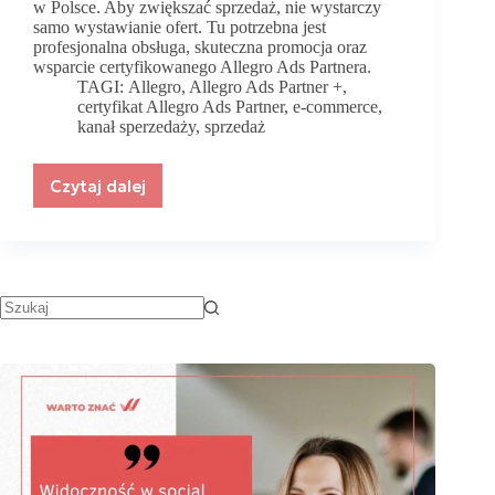
w Polsce. Aby zwiększać sprzedaż, nie wystarczy
samo wystawianie ofert. Tu potrzebna jest
profesjonalna obsługa, skuteczna promocja oraz
wsparcie certyfikowanego Allegro Ads Partnera.
TAGI:
Allegro
,
Allegro Ads Partner +
,
certyfikat Allegro Ads Partner
,
e-commerce
,
kanał sperzedaży
,
sprzedaż
Czytaj dalej
Profesjonalna
obsługa
Allegro
z
certyfikatem
Allegro
Ads
Partner.
Jak
zwiększyć
sprzedaż
dzięki
skutecznej
strategii
marketplace?