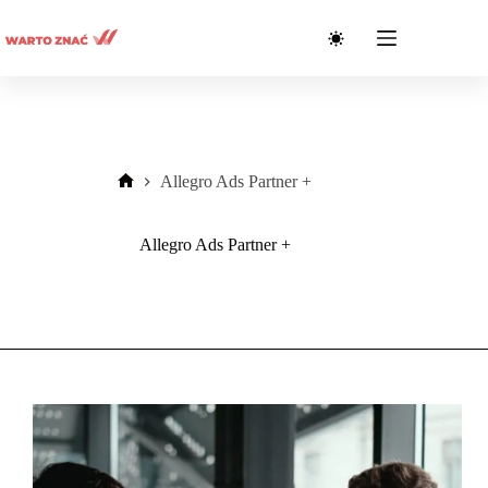
Przejdź
do
treści
Allegro Ads Partner +
Strona
główna
Allegro Ads Partner +