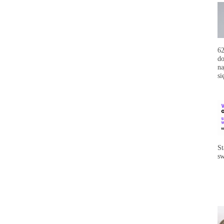
62
do
na
si
St
sw