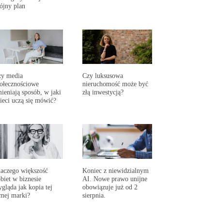
ójny plan
zy media
Czy luksusowa
ołecznościowe
nieruchomość może być
ieniają sposób, w jaki
złą inwestycją?
ieci uczą się mówić?
aczego większość
Koniec z niewidzialnym
biet w biznesie
AI. Nowe prawo unijne
gląda jak kopia tej
obowiązuje już od 2
mej marki?
sierpnia.