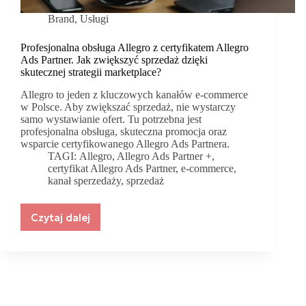
Brand
,
Usługi
Profesjonalna obsługa Allegro z certyfikatem Allegro
Ads Partner. Jak zwiększyć sprzedaż dzięki
skutecznej strategii marketplace?
Allegro to jeden z kluczowych kanałów e-commerce
w Polsce. Aby zwiększać sprzedaż, nie wystarczy
samo wystawianie ofert. Tu potrzebna jest
profesjonalna obsługa, skuteczna promocja oraz
wsparcie certyfikowanego Allegro Ads Partnera.
TAGI:
Allegro
,
Allegro Ads Partner +
,
certyfikat Allegro Ads Partner
,
e-commerce
,
kanał sperzedaży
,
sprzedaż
Czytaj dalej
Profesjonalna
obsługa
Allegro
z
certyfikatem
Allegro
Ads