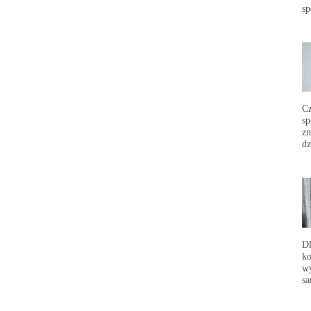
sp
C
sp
zm
dz
Dl
ko
wy
sa