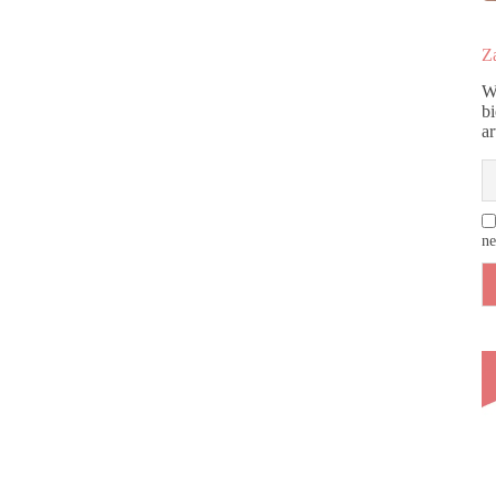
Za
W
b
a
ne