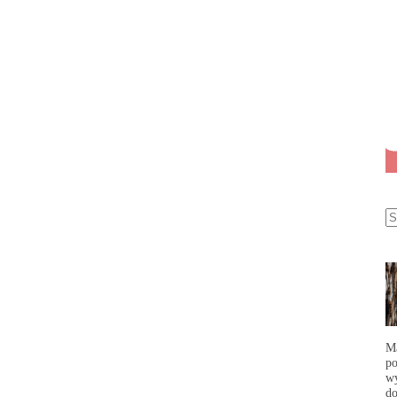
Ma
po
wy
do