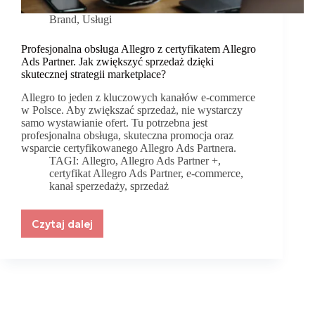
Brand
,
Usługi
Profesjonalna obsługa Allegro z certyfikatem Allegro
Ads Partner. Jak zwiększyć sprzedaż dzięki
skutecznej strategii marketplace?
Allegro to jeden z kluczowych kanałów e-commerce
w Polsce. Aby zwiększać sprzedaż, nie wystarczy
samo wystawianie ofert. Tu potrzebna jest
profesjonalna obsługa, skuteczna promocja oraz
wsparcie certyfikowanego Allegro Ads Partnera.
TAGI:
Allegro
,
Allegro Ads Partner +
,
certyfikat Allegro Ads Partner
,
e-commerce
,
kanał sperzedaży
,
sprzedaż
Czytaj dalej
Profesjonalna
obsługa
Allegro
z
certyfikatem
Allegro
Ads