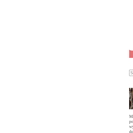
Ma
po
wy
do