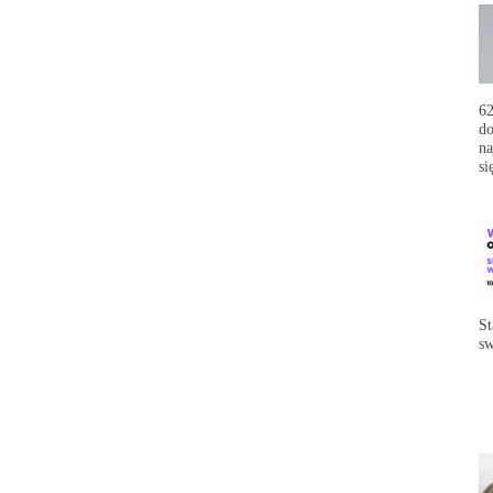
62
do
na
si
St
sw