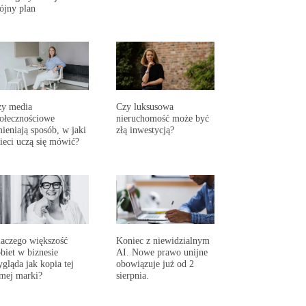
ójny plan
zy media
Czy luksusowa
ołecznościowe
nieruchomość może być
ieniają sposób, w jaki
złą inwestycją?
ieci uczą się mówić?
aczego większość
Koniec z niewidzialnym
biet w biznesie
AI. Nowe prawo unijne
gląda jak kopia tej
obowiązuje już od 2
mej marki?
sierpnia.