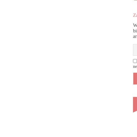
Za
W
b
a
ne