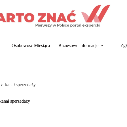
Osobowość Miesiąca
Biznesowe informacje
Zgł
kanał sperzedaży
rona
łówna
kanał sperzedaży