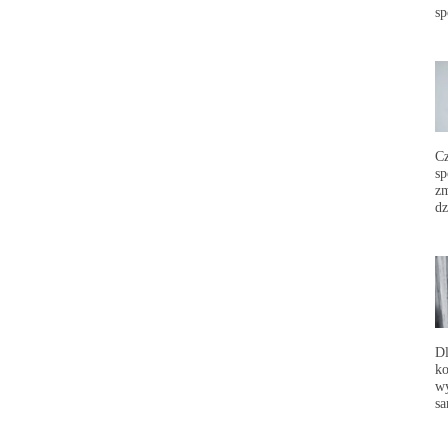
sp
C
sp
zm
dz
Dl
ko
wy
sa