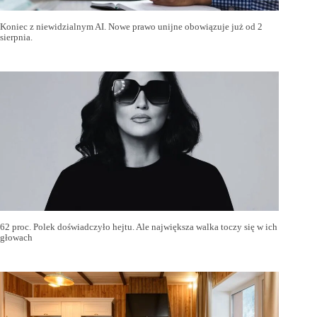
Koniec z niewidzialnym AI. Nowe prawo unijne obowiązuje już od 2
sierpnia.
62 proc. Polek doświadczyło hejtu. Ale największa walka toczy się w ich
głowach