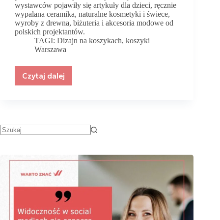
wystawców pojawiły się artykuły dla dzieci, ręcznie
wypalana ceramika, naturalne kosmetyki i świece,
wyroby z drewna, biżuteria i akcesoria modowe od
polskich projektantów.
TAGI:
Dizajn na koszykach
,
koszyki
Warszawa
Czytaj dalej
Dizajn
na
Koszykach
edycja
3