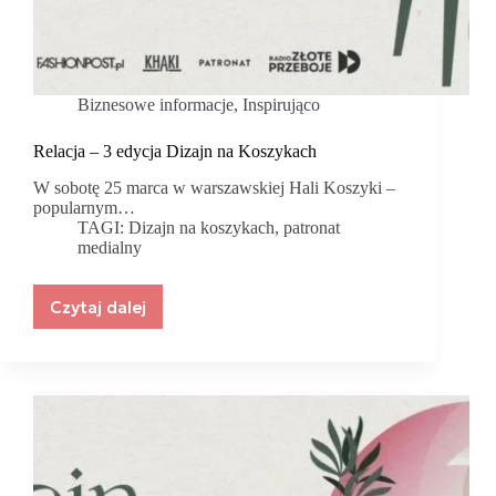
Biznesowe informacje
,
Inspirująco
Relacja – 3 edycja Dizajn na Koszykach
W sobotę 25 marca w warszawskiej Hali Koszyki –
popularnym…
TAGI:
Dizajn na koszykach
,
patronat
medialny
Czytaj dalej
Relacja
–
3
edycja
Dizajn
na
Koszykach