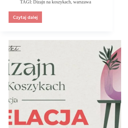
TAGI:
Dizajn na koszykach
,
warszawa
Czytaj dalej
Targi
rękodzieła
w
Hali
Koszyki.
Inspirujące
spotkanie
z
pasją
i
kreatywnością