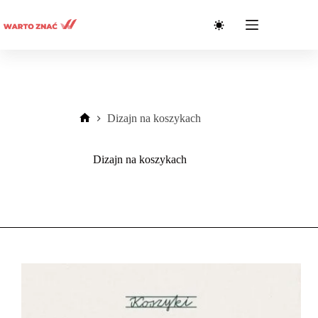
Przejdź
do
treści
Dizajn na koszykach
Strona
główna
Dizajn na koszykach