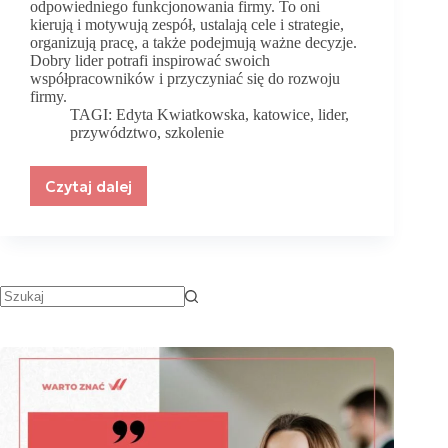
odpowiedniego funkcjonowania firmy. To oni
kierują i motywują zespół, ustalają cele i strategie,
organizują pracę, a także podejmują ważne decyzje.
Dobry lider potrafi inspirować swoich
współpracowników i przyczyniać się do rozwoju
firmy.
TAGI:
Edyta Kwiatkowska
,
katowice
,
lider
,
przywództwo
,
szkolenie
Czytaj dalej
Przywództwo,
to
wpływ
–
program
rozwoju
kompetencji
liderskich