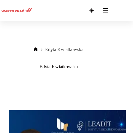
Przejdź
do
treści
Edyta Kwiatkowska
Strona
główna
Edyta Kwiatkowska