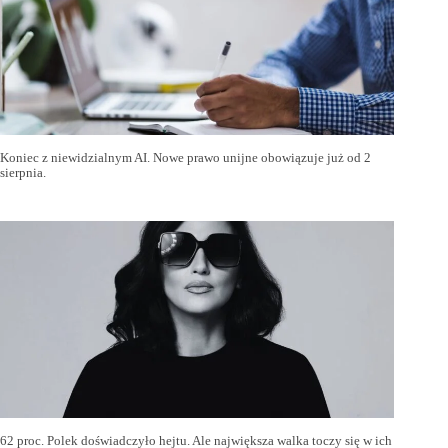
Koniec z niewidzialnym AI. Nowe prawo unijne obowiązuje już od 2
sierpnia.
62 proc. Polek doświadczyło hejtu. Ale największa walka toczy się w ich