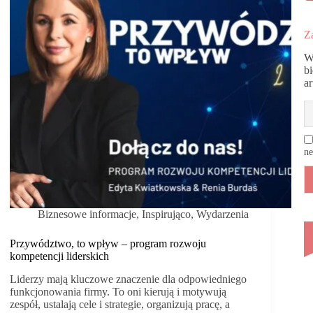
Za
W
b
a
ne
Biznesowe informacje
,
Inspirująco
,
Wydarzenia
Przywództwo, to wpływ – program rozwoju
kompetencji liderskich
Liderzy mają kluczowe znaczenie dla odpowiedniego
funkcjonowania firmy. To oni kierują i motywują
zespół, ustalają cele i strategie, organizują pracę, a