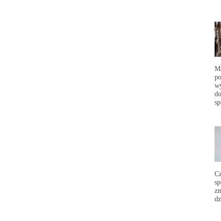
Ma
po
wy
do
sp
C
sp
zm
dz