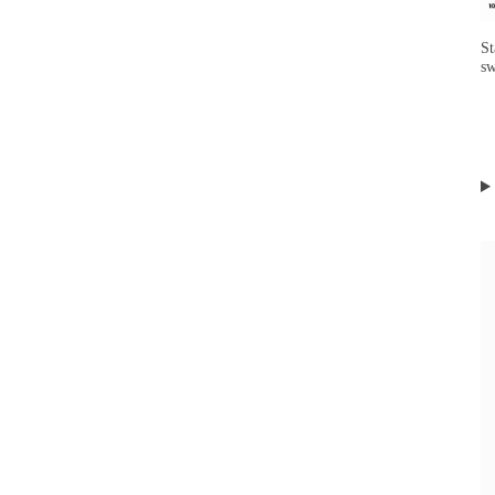
St
sw