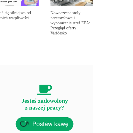
ań się silniejsza od
Nowoczesne stoły
oich wątpliwości
przemysłowe i
wyposażenie stref EPA:
Przegląd oferty
Varidesko
Jesteś zadowolony
z naszej pracy?