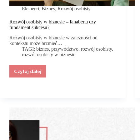
Eksperci
,
Biznes
,
Rozwój osobisty
Rozwój osobisty w biznesie – fanaberia czy
fundament sukcesu?
Rozwój osobisty w biznesie w zależności od
kontekstu może brzmieć…
TAGI:
biznes
,
przywództwo
,
rozwój osobisty
,
rozwój osobisty w biznesie
Czytaj dalej
Rozwój
osobisty
w
biznesie
–
fanaberia
czy
fundament
sukcesu?