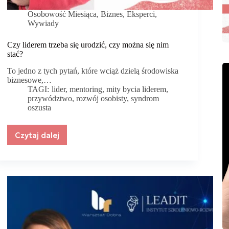
Osobowość Miesiąca
,
Biznes
,
Eksperci
,
Wywiady
Czy liderem trzeba się urodzić, czy można się nim
stać?
To jedno z tych pytań, które wciąż dzielą środowiska
biznesowe,…
TAGI:
lider
,
mentoring
,
mity bycia liderem
,
przywództwo
,
rozwój osobisty
,
syndrom
oszusta
Czytaj dalej
Czy
liderem
trzeba
się
urodzić,
czy
można
się
nim
stać?