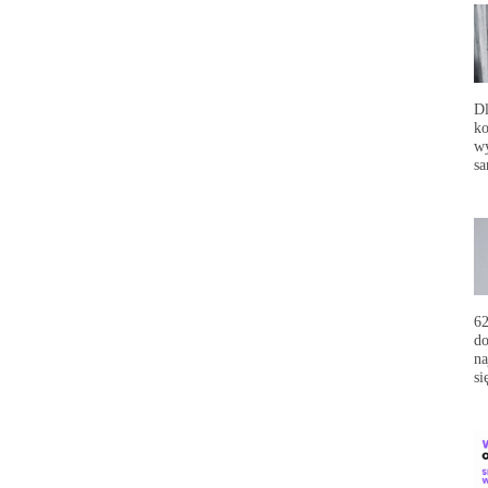
Dl
ko
wy
sa
62
do
na
si