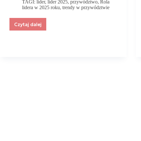
TAGI:
lider
,
lider 2025
,
przywództwo
,
Rola
lidera w 2025 roku
,
trendy w przywództwie
Czytaj dalej
Rola
lidera
w
2025
roku
–
trendy
i
kluczowe
umiejętności