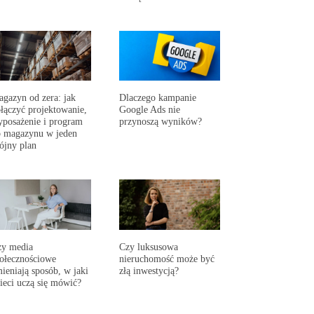
gazyn od zera: jak
Dlaczego kampanie
łączyć projektowanie,
Google Ads nie
posażenie i program
przynoszą wyników?
 magazynu w jeden
ójny plan
zy media
Czy luksusowa
ołecznościowe
nieruchomość może być
ieniają sposób, w jaki
złą inwestycją?
ieci uczą się mówić?