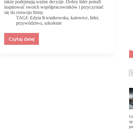
także podejmują ważne decyzje. Dobry lider potrafi
inspirować swoich współpracowników i przyczyniać
się do rozwoju firmy.
TAGI:
Edyta Kwiatkowska
,
katowice
,
lider
,
przywództwo
,
szkolenie
Czytaj dalej
Przywództwo,
to
wpływ
–
program
rozwoju
kompetencji
liderskich
G
s
p